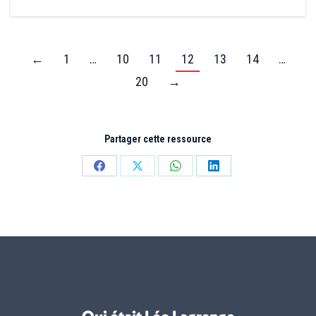
←
1
…
10
11
12
13
14
…
20
→
Partager cette ressource
Partager
Partager
Partager
Partager
sur
sur
sur
sur
Facebook
X
WhatsApp
LinkedIn