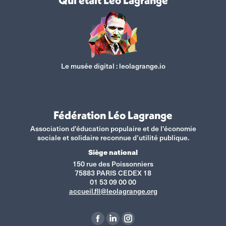
Qui était Léo Lagrange
Le musée digital :
leolagrange.io
Fédération Léo Lagrange
Association d'éducation populaire et de l'économie
sociale et solidaire reconnue d’utilité publique.
Siège national
150 rue des Poissonniers
75883 PARIS CEDEX 18
01 53 09 00 00
accueil.fll@leolagrange.org
Retrouvez-nous sur :
La
La
La