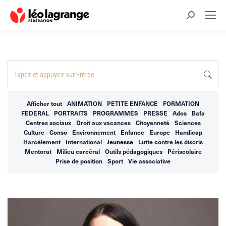
Recherche
:
Recherche
:
Afficher tout
ANIMATION
PETITE ENFANCE
FORMATION
FEDERAL
PORTRAITS
PROGRAMMES
PRESSE
Ados
Bafa
Centres sociaux
Droit aux vacances
Citoyenneté
Sciences
Culture
Conso
Environnement
Enfance
Europe
Handicap
Harcèlement
International
Jeunesse
Lutte contre les discris
Mentorat
Milieu carcéral
Outils pédagogiques
Périscolaire
Prise de position
Sport
Vie associative