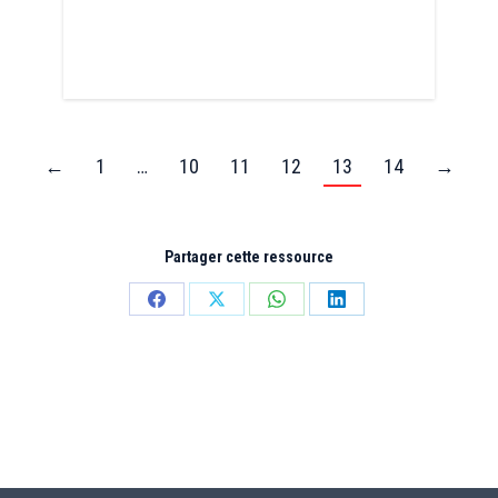
←
1
…
10
11
12
13
14
→
Partager cette ressource
Partager
Partager
Partager
Partager
sur
sur
sur
sur
Facebook
X
WhatsApp
LinkedIn