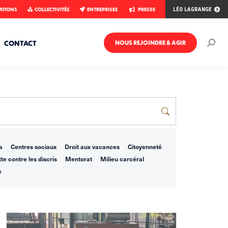
ATIONS
COLLECTIVITÉS
ENTREPRISES
PRESSE
LÉO LAGRANGE
CONTACT
NOUS REJOINDRE & AGIR
Rech
:
a
Centres sociaux
Droit aux vacances
Citoyenneté
te contre les discris
Mentorat
Milieu carcéral
e