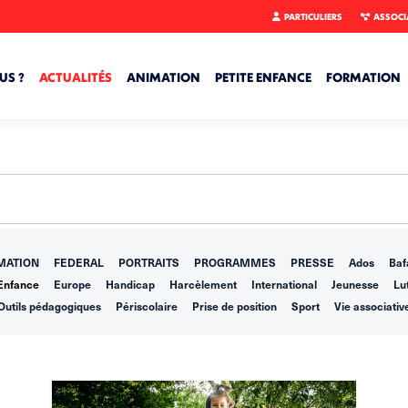
PARTICULIERS
ASSOCI
US ?
ACTUALITÉS
ANIMATION
PETITE ENFANCE
FORMATION
MATION
FEDERAL
PORTRAITS
PROGRAMMES
PRESSE
Ados
Baf
Enfance
Europe
Handicap
Harcèlement
International
Jeunesse
Lut
Outils pédagogiques
Périscolaire
Prise de position
Sport
Vie associativ