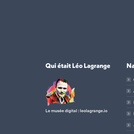
Qui était Léo Lagrange
Na
Le musée digital :
leolagrange.io