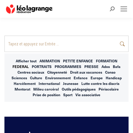
Recherche
:
Recherche
:
Afficher tout
ANIMATION
PETITE ENFANCE
FORMATION
FEDERAL
PORTRAITS
PROGRAMMES
PRESSE
Ados
Bafa
Centres sociaux
Citoyenneté
Droit aux vacances
Conso
Sciences
Culture
Environnement
Enfance
Europe
Handicap
Harcèlement
International
Jeunesse
Lutte contre les discris
Mentorat
Milieu carcéral
Outils pédagogiques
Périscolaire
Prise de position
Sport
Vie associative