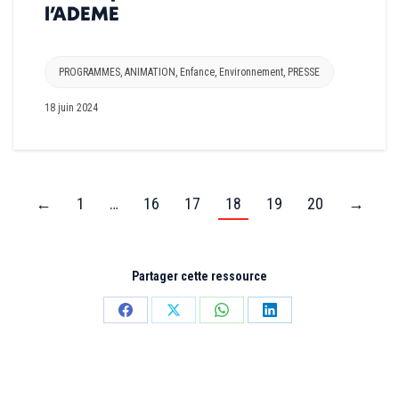
l’ADEME
PROGRAMMES
,
ANIMATION
,
Enfance
,
Environnement
,
PRESSE
18 juin 2024
←
1
…
16
17
18
19
20
→
Partager cette ressource
Partager
Partager
Partager
Partager
sur
sur
sur
sur
Facebook
X
WhatsApp
LinkedIn