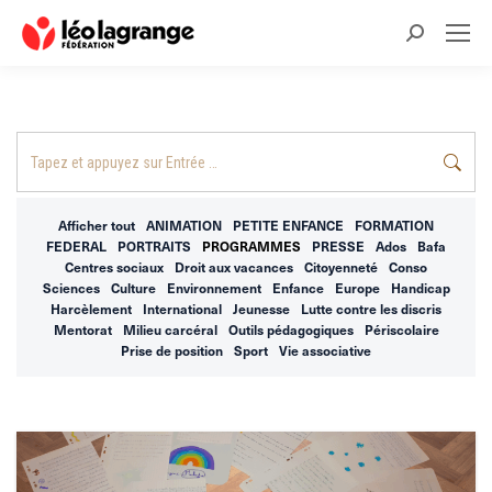
Recherche
:
Recherche
:
Afficher tout
ANIMATION
PETITE ENFANCE
FORMATION
FEDERAL
PORTRAITS
PROGRAMMES
PRESSE
Ados
Bafa
Centres sociaux
Droit aux vacances
Citoyenneté
Conso
Sciences
Culture
Environnement
Enfance
Europe
Handicap
Harcèlement
International
Jeunesse
Lutte contre les discris
Mentorat
Milieu carcéral
Outils pédagogiques
Périscolaire
Prise de position
Sport
Vie associative