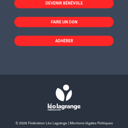
fenêtre
fenêtre
fenêtre
DEVENIR BÉNÉVOLE
FAIRE UN DON
ADHÉRER
© 2026 Fédération Léo Lagrange |
Mentions légales Politiques