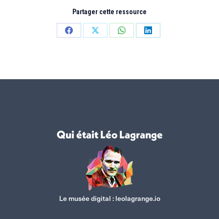
Partager cette ressource
Partager
Partager
Partager
Partager
sur
sur
sur
sur
Facebook
X
WhatsApp
LinkedIn
Qui était Léo Lagrange
Le musée digital :
leolagrange.io