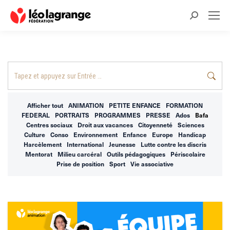
Recherche
:
Recherche
:
Afficher tout
ANIMATION
PETITE ENFANCE
FORMATION
FEDERAL
PORTRAITS
PROGRAMMES
PRESSE
Ados
Bafa
Centres sociaux
Droit aux vacances
Citoyenneté
Sciences
Culture
Conso
Environnement
Enfance
Europe
Handicap
Harcèlement
International
Jeunesse
Lutte contre les discris
Mentorat
Milieu carcéral
Outils pédagogiques
Périscolaire
Prise de position
Sport
Vie associative