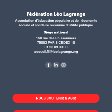
Fédération Léo Lagrange
Association d'éducation populaire et de l'économie
sociale et solidaire reconnue d’utilité publique.
Siège national
150 rue des Poissonniers
75883 PARIS CEDEX 18
01 53 09 00 00
accueil.fll@leolagrange.org
Retrouvez-nous sur :
La
La
La
page
page
page
Facebook
LinkedIn
Instagram
s'ouvre
s'ouvre
s'ouvre
dans
dans
dans
NOUS SOUTENIR & AGIR
une
une
une
nouvelle
nouvelle
nouvelle