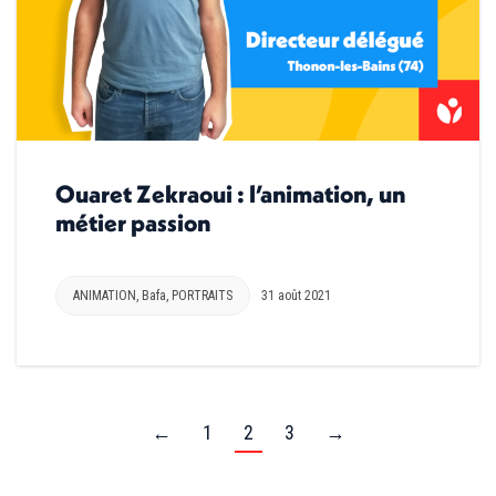
Ouaret Zekraoui : l’animation, un
métier passion
ANIMATION
,
Bafa
,
PORTRAITS
31 août 2021
←
1
2
3
→