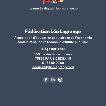
Le musée digital :
leolagrange.io
Fédération Léo Lagrange
Association d'éducation populaire et de l'économie
sociale et solidaire reconnue d’utilité publique.
Siège national
150 rue des Poissonniers
75883 PARIS CEDEX 18
01 53 09 00 00
accueil.fll@leolagrange.org
Retrouvez-nous sur :
La
La
La
page
page
page
Facebook
LinkedIn
Instagram
s'ouvre
s'ouvre
s'ouvre