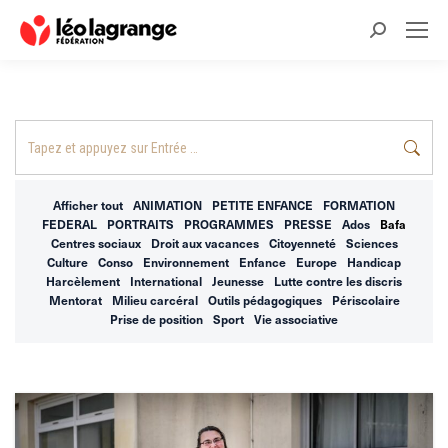
Recherche
:
Recherche
:
Afficher tout
ANIMATION
PETITE ENFANCE
FORMATION
FEDERAL
PORTRAITS
PROGRAMMES
PRESSE
Ados
Bafa
Centres sociaux
Droit aux vacances
Citoyenneté
Sciences
Culture
Conso
Environnement
Enfance
Europe
Handicap
Harcèlement
International
Jeunesse
Lutte contre les discris
Mentorat
Milieu carcéral
Outils pédagogiques
Périscolaire
Prise de position
Sport
Vie associative