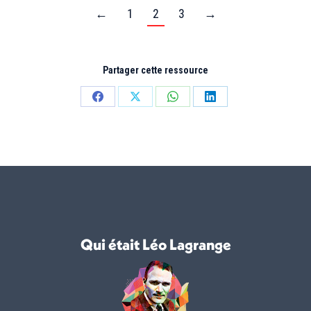
←
1
2
3
→
Partager cette ressource
Partager
Partager
Partager
Partager
sur
sur
sur
sur
Facebook
X
WhatsApp
LinkedIn
Qui était Léo Lagrange