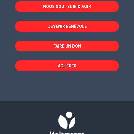
dans
dans
dans
NOUS SOUTENIR & AGIR
une
une
une
nouvelle
nouvelle
nouvelle
fenêtre
fenêtre
fenêtre
DEVENIR BÉNÉVOLE
FAIRE UN DON
ADHÉRER