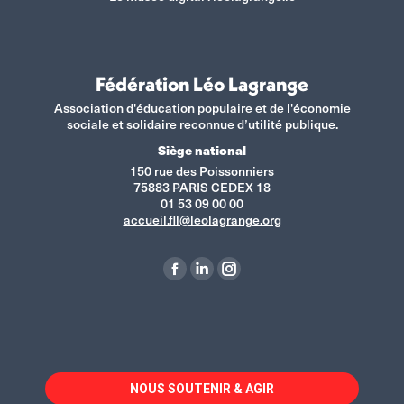
Fédération Léo Lagrange
Association d'éducation populaire et de l'économie
sociale et solidaire reconnue d’utilité publique.
Siège national
150 rue des Poissonniers
75883 PARIS CEDEX 18
01 53 09 00 00
accueil.fll@leolagrange.org
Retrouvez-nous sur :
La
La
La
page
page
page
Facebook
LinkedIn
Instagram
s'ouvre
s'ouvre
s'ouvre
dans
dans
dans
NOUS SOUTENIR & AGIR
une
une
une