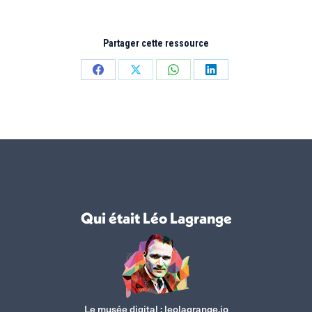
Partager cette ressource
Partager
Partager
Partager
Partager
sur
sur
sur
sur
Facebook
X
WhatsApp
LinkedIn
Qui était Léo Lagrange
Le musée digital :
leolagrange.io