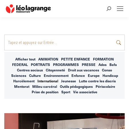
Recherche
:
Recherche
:
Afficher tout
ANIMATION
PETITE ENFANCE
FORMATION
FEDERAL
PORTRAITS
PROGRAMMES
PRESSE
Ados
Bafa
Centres sociaux
Citoyenneté
Droit aux vacances
Conso
Sciences
Culture
Environnement
Enfance
Europe
Handicap
Harcèlement
International
Jeunesse
Lutte contre les discris
Mentorat
Milieu carcéral
Outils pédagogiques
Périscolaire
Prise de position
Sport
Vie associative