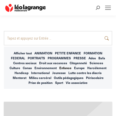
Recherche
:
Recherche
:
Afficher tout
ANIMATION
PETITE ENFANCE
FORMATION
FEDERAL
PORTRAITS
PROGRAMMES
PRESSE
Ados
Bafa
Centres sociaux
Droit aux vacances
Citoyenneté
Sciences
Culture
Conso
Environnement
Enfance
Europe
Harcèlement
Handicap
International
Jeunesse
Lutte contre les discris
Mentorat
Milieu carcéral
Outils pédagogiques
Périscolaire
Prise de position
Sport
Vie associative