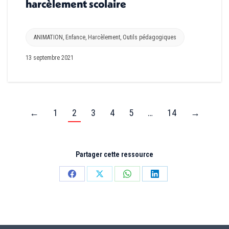
harcèlement scolaire
ANIMATION
,
Enfance
,
Harcèlement
,
Outils pédagogiques
13 septembre 2021
←
1
2
3
4
5
…
14
→
Partager cette ressource
Partager
Partager
Partager
Partager
sur
sur
sur
sur
Facebook
X
WhatsApp
LinkedIn