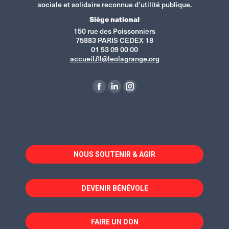
sociale et solidaire reconnue d’utilité publique.
Siège national
150 rue des Poissonniers
75883 PARIS CEDEX 18
01 53 09 00 00
accueil.fll@leolagrange.org
Retrouvez-nous sur :
La
La
La
page
page
page
Facebook
LinkedIn
Instagram
s'ouvre
s'ouvre
s'ouvre
dans
dans
dans
NOUS SOUTENIR & AGIR
une
une
une
nouvelle
nouvelle
nouvelle
fenêtre
fenêtre
fenêtre
DEVENIR BÉNÉVOLE
FAIRE UN DON