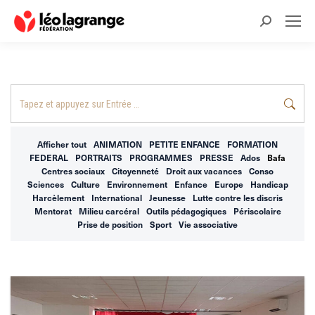
Recherche
:
Recherche
:
Afficher tout
ANIMATION
PETITE ENFANCE
FORMATION
FEDERAL
PORTRAITS
PROGRAMMES
PRESSE
Ados
Bafa
Centres sociaux
Citoyenneté
Droit aux vacances
Conso
Sciences
Culture
Environnement
Enfance
Europe
Handicap
Harcèlement
International
Jeunesse
Lutte contre les discris
Mentorat
Milieu carcéral
Outils pédagogiques
Périscolaire
Prise de position
Sport
Vie associative