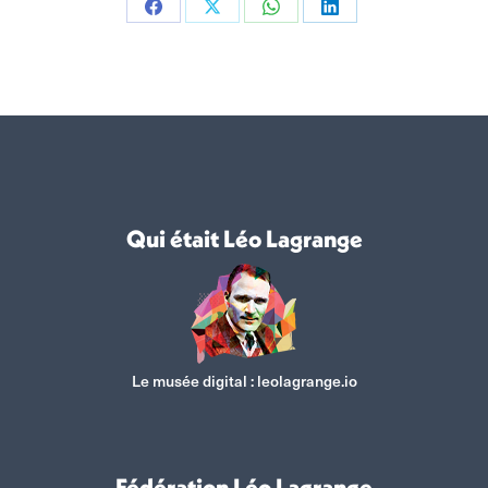
Partager
Partager
Partager
Partager
sur
sur
sur
sur
Facebook
X
WhatsApp
LinkedIn
Qui était Léo Lagrange
Le musée digital :
leolagrange.io
Fédération Léo Lagrange