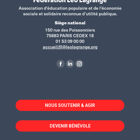
Association d'éducation populaire et de l'économie
sociale et solidaire reconnue d’utilité publique.
Siège national
150 rue des Poissonniers
75883 PARIS CEDEX 18
01 53 09 00 00
accueil.fll@leolagrange.org
Retrouvez-nous sur :
La
La
La
page
page
page
Facebook
LinkedIn
Instagram
s'ouvre
s'ouvre
s'ouvre
dans
dans
dans
NOUS SOUTENIR & AGIR
une
une
une
nouvelle
nouvelle
nouvelle
fenêtre
fenêtre
fenêtre
DEVENIR BÉNÉVOLE