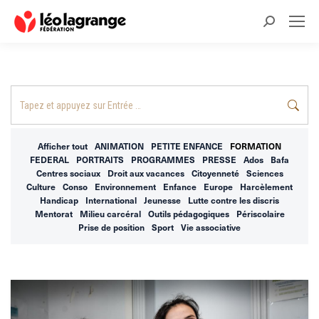
Recherche
:
Recherche
:
Afficher tout
ANIMATION
PETITE ENFANCE
FORMATION
FEDERAL
PORTRAITS
PROGRAMMES
PRESSE
Ados
Bafa
Centres sociaux
Droit aux vacances
Citoyenneté
Sciences
Culture
Conso
Environnement
Enfance
Europe
Harcèlement
Handicap
International
Jeunesse
Lutte contre les discris
Mentorat
Milieu carcéral
Outils pédagogiques
Périscolaire
Prise de position
Sport
Vie associative