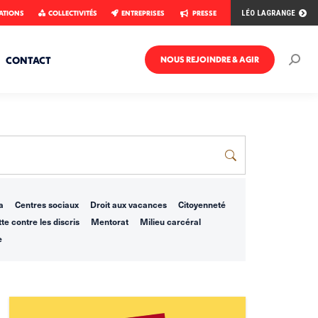
ATIONS
COLLECTIVITÉS
ENTREPRISES
PRESSE
LÉO LAGRANGE
CONTACT
NOUS REJOINDRE & AGIR
Rech
:
a
Centres sociaux
Droit aux vacances
Citoyenneté
te contre les discris
Mentorat
Milieu carcéral
e