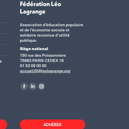
Fédération Léo
Lagrange
Association d'éducation populaire
et de l'économie sociale et
solidaire reconnue d’utilité
publique.
Siège national
150 rue des Poissonniers
75883 PARIS CEDEX 18
s
01 53 09 00 00
accueil.fll@leolagrange.org
Retrouvez-nous sur :
La
La
La
page
page
page
Facebook
LinkedIn
Instagram
s'ouvre
s'ouvre
s'ouvre
dans
dans
dans
ADHÉRER
une
une
une