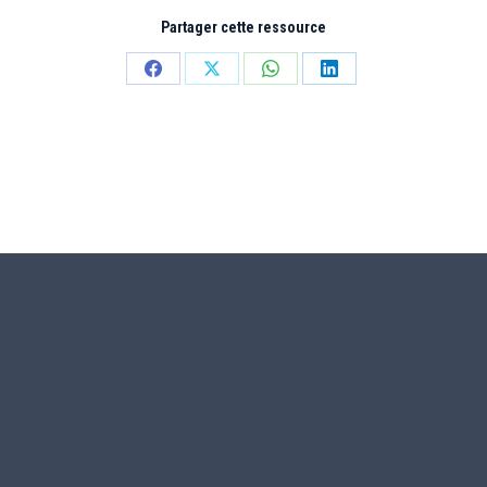
Partager cette ressource
Partager
Partager
Partager
Partager
sur
sur
sur
sur
Facebook
X
WhatsApp
LinkedIn