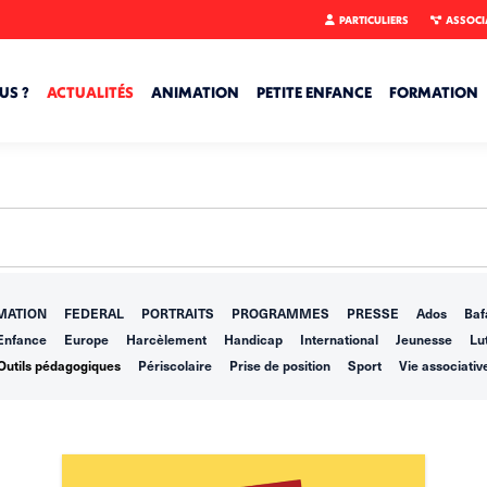
PARTICULIERS
ASSOCI
US ?
ACTUALITÉS
ANIMATION
PETITE ENFANCE
FORMATION
MATION
FEDERAL
PORTRAITS
PROGRAMMES
PRESSE
Ados
Baf
Enfance
Europe
Harcèlement
Handicap
International
Jeunesse
Lut
Outils pédagogiques
Périscolaire
Prise de position
Sport
Vie associativ