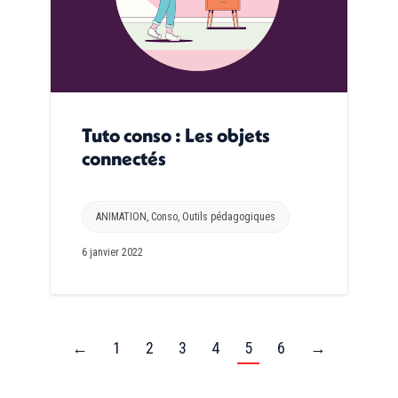
Tuto conso : Les objets
connectés
ANIMATION
,
Conso
,
Outils pédagogiques
6 janvier 2022
←
1
2
3
4
5
6
→