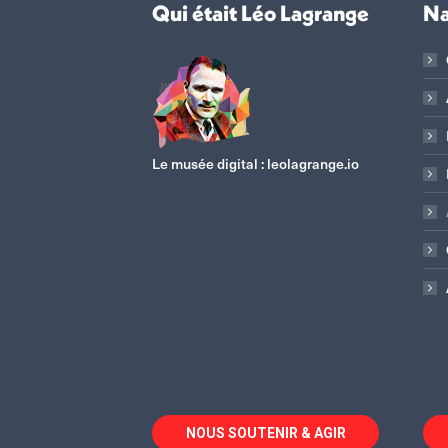
Qui était Léo Lagrange
Na
Le musée digital :
leolagrange.io
NOUS SOUTENIR & AGIR