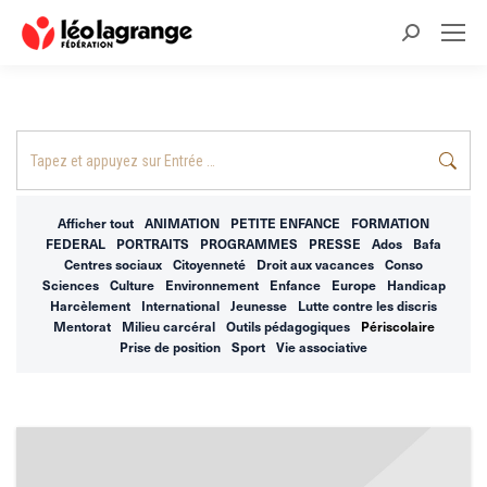
Recherche
:
Recherche
:
Afficher tout
ANIMATION
PETITE ENFANCE
FORMATION
FEDERAL
PORTRAITS
PROGRAMMES
PRESSE
Ados
Bafa
Centres sociaux
Citoyenneté
Droit aux vacances
Conso
Sciences
Culture
Environnement
Enfance
Europe
Handicap
Harcèlement
International
Jeunesse
Lutte contre les discris
Mentorat
Milieu carcéral
Outils pédagogiques
Périscolaire
Prise de position
Sport
Vie associative