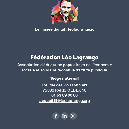
Le musée digital :
leolagrange.io
Fédération Léo Lagrange
Association d'éducation populaire et de l'économie
sociale et solidaire reconnue d’utilité publique.
Siège national
150 rue des Poissonniers
75883 PARIS CEDEX 18
01 53 09 00 00
accueil.fll@leolagrange.org
Retrouvez-nous sur :
La
La
La
page
page
page