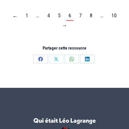
←
1
…
4
5
6
7
8
…
10
→
Partager cette ressource
Partager
Partager
Partager
Partager
sur
sur
sur
sur
Facebook
X
WhatsApp
LinkedIn
Qui était Léo Lagrange