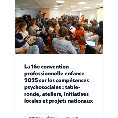
La 16e convention
professionnelle enfance
2025 sur les compétences
psychosociales : table-
ronde, ateliers, initiatives
locales et projets nationaux
ANIMATION
,
Enfance
18 avril 2025