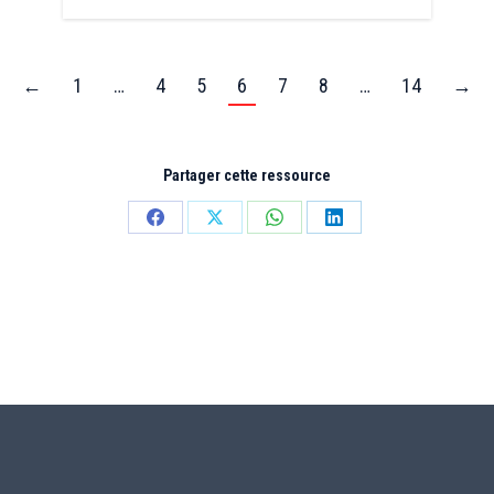
←
1
…
4
5
6
7
8
…
14
→
Partager cette ressource
Partager
Partager
Partager
Partager
sur
sur
sur
sur
Facebook
X
WhatsApp
LinkedIn