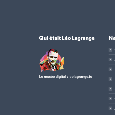
Qui était Léo Lagrange
Na
Le musée digital :
leolagrange.io