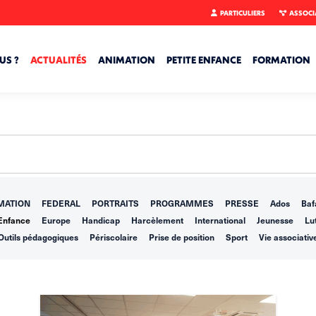
PARTICULIERS
ASSOCI
US ?
ACTUALITÉS
ANIMATION
PETITE ENFANCE
FORMATION
MATION
FEDERAL
PORTRAITS
PROGRAMMES
PRESSE
Ados
Baf
Enfance
Europe
Handicap
Harcèlement
International
Jeunesse
Lut
Outils pédagogiques
Périscolaire
Prise de position
Sport
Vie associativ