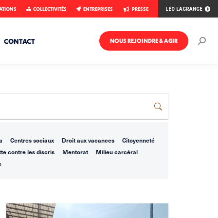
ATIONS
COLLECTIVITÉS
ENTREPRISES
PRESSE
LÉO LAGRANGE
CONTACT
NOUS REJOINDRE & AGIR
Rech
:
a
Centres sociaux
Droit aux vacances
Citoyenneté
te contre les discris
Mentorat
Milieu carcéral
e