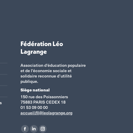
Fédération Léo
Lagrange
Association d'éducation populaire
et de l'économie sociale et
solidaire reconnue d’utilité
publique.
Siège national
150 rue des Poissonniers
75883 PARIS CEDEX 18
s
01 53 09 00 00
accueil.fll@leolagrange.org
Retrouvez-nous sur :
La
La
La