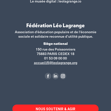
Le musée digital :
leolagrange.io
Fédération Léo Lagrange
Association d'éducation populaire et de l'économie
sociale et solidaire reconnue d’utilité publique.
Siège national
150 rue des Poissonniers
75883 PARIS CEDEX 18
01 53 09 00 00
accueil.fll@leolagrange.org
Retrouvez-nous sur :
La
La
La
page
page
page
Facebook
LinkedIn
Instagram
s'ouvre
s'ouvre
s'ouvre
dans
dans
dans
NOUS SOUTENIR & AGIR
une
une
une