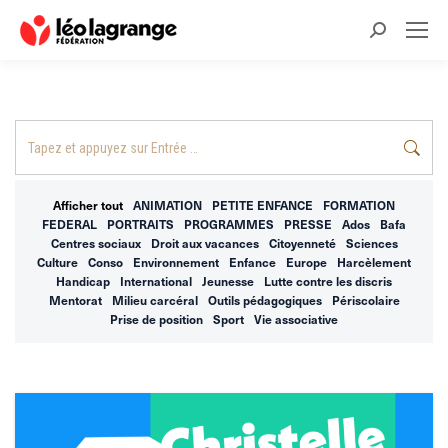
Recherche
:
Recherche
:
Afficher tout
ANIMATION
PETITE ENFANCE
FORMATION
FEDERAL
PORTRAITS
PROGRAMMES
PRESSE
Ados
Bafa
Centres sociaux
Droit aux vacances
Citoyenneté
Sciences
Culture
Conso
Environnement
Enfance
Europe
Harcèlement
Handicap
International
Jeunesse
Lutte contre les discris
Mentorat
Milieu carcéral
Outils pédagogiques
Périscolaire
Prise de position
Sport
Vie associative