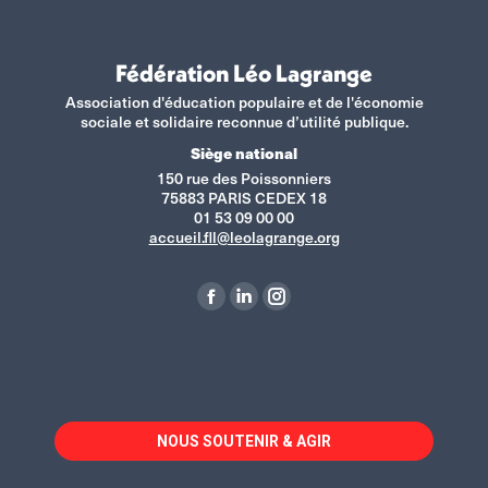
Fédération Léo Lagrange
Association d'éducation populaire et de l'économie
sociale et solidaire reconnue d’utilité publique.
Siège national
150 rue des Poissonniers
75883 PARIS CEDEX 18
01 53 09 00 00
accueil.fll@leolagrange.org
Retrouvez-nous sur :
La
La
La
page
page
page
Facebook
LinkedIn
Instagram
s'ouvre
s'ouvre
s'ouvre
dans
dans
dans
NOUS SOUTENIR & AGIR
une
une
une
nouvelle
nouvelle
nouvelle