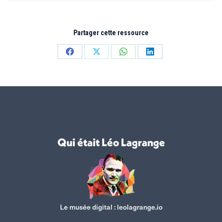
Partager cette ressource
Partager
Partager
Partager
Partager
sur
sur
sur
sur
Facebook
X
WhatsApp
LinkedIn
Qui était Léo Lagrange
Le musée digital :
leolagrange.io