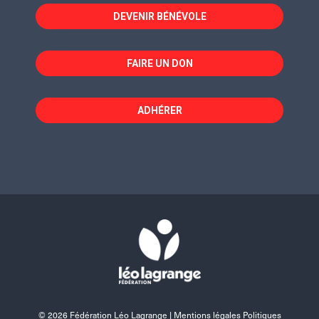
fenêtre
fenêtre
fenêtre
DEVENIR BÉNÉVOLE
FAIRE UN DON
ADHÉRER
© 2026 Fédération Léo Lagrange |
Mentions légales Politiques