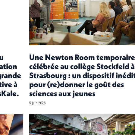
du
Une Newton Room temporaire
ration
célébrée au collège Stockfeld à
grande
Strasbourg : un dispositif inédi
tive à
pour (re)donner le goût des
EsKale.
sciences aux jeunes
5 juin 2026