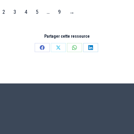
2
3
4
5
…
9
→
Partager cette ressource
Partager
Partager
Partager
Partager
sur
sur
sur
sur
Facebook
X
WhatsApp
LinkedIn