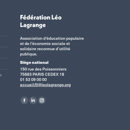
Fédération Léo
Lagrange
Association d'éducation populaire
et de l'économie sociale et
solidaire reconnue d’utilité
publique.
Siège national
150 rue des Poissonniers
75883 PARIS CEDEX 18
s
01 53 09 00 00
accueil.fll@leolagrange.org
Retrouvez-nous sur :
La
La
La
page
page
page
Facebook
LinkedIn
Instagram
s'ouvre
s'ouvre
s'ouvre