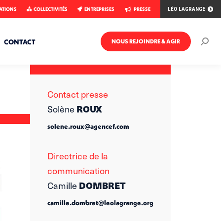
ATIONS
COLLECTIVITÉS
ENTREPRISES
PRESSE
LÉO LAGRANGE
CONTACT
NOUS REJOINDRE & AGIR
Rech
:
Contact presse
Solène
ROUX
solene.roux@agencef.com
Directrice de la
communication
Camille
DOMBRET
camille.dombret@leolagrange.org