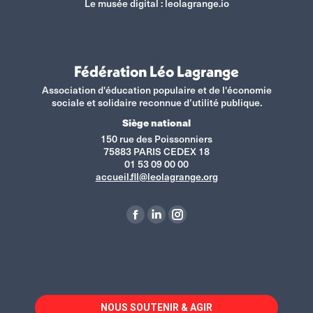
Le musée digital :
leolagrange.io
Fédération Léo Lagrange
Association d'éducation populaire et de l'économie
sociale et solidaire reconnue d’utilité publique.
Siège national
150 rue des Poissonniers
75883 PARIS CEDEX 18
01 53 09 00 00
accueil.fll@leolagrange.org
Retrouvez-nous sur :
La
La
La
page
page
page
Facebook
LinkedIn
Instagram
s'ouvre
s'ouvre
s'ouvre
dans
dans
dans
NOUS SOUTENIR & AGIR
une
une
une