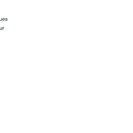
ques
ur