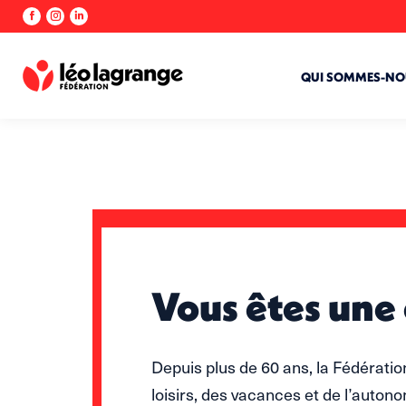
La
La
La
page
page
page
Facebook
Instagram
LinkedIn
s'ouvre
s'ouvre
s'ouvre
QUI SOMMES-NO
dans
dans
dans
une
une
une
nouvelle
nouvelle
nouvelle
fenêtre
fenêtre
fenêtre
Vous êtes une 
Depuis plus de 60 ans, la Fédérati
loisirs, des vacances et de l’autono