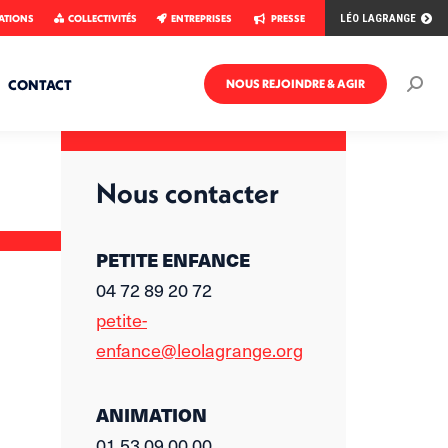
ATIONS
COLLECTIVITÉS
ENTREPRISES
PRESSE
LÉO LAGRANGE
CONTACT
NOUS REJOINDRE & AGIR
Rech
:
Nous contacter
PETITE ENFANCE
04 72 89 20 72
petite-
enfance@leolagrange.org
ANIMATION
01 53 09 00 00