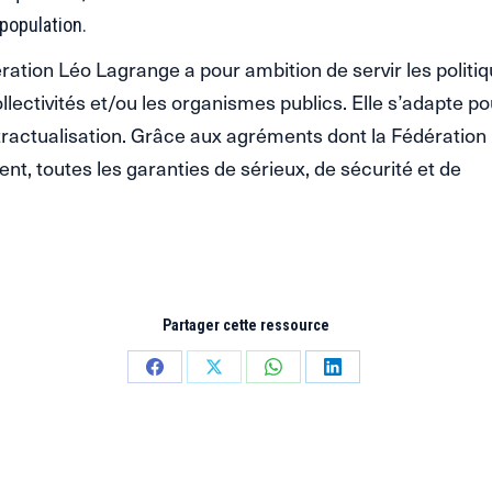
 population.
ération Léo Lagrange a pour ambition de servir les politi
llectivités et/ou les organismes publics. Elle s’adapte po
tractualisation. Grâce aux agréments dont la Fédération
t, toutes les garanties de sérieux, de sécurité et de
Partager cette ressource
Partager
Partager
Partager
Partager
sur
sur
sur
sur
Facebook
X
WhatsApp
LinkedIn