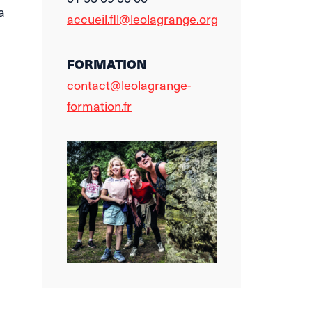
a
accueil.fll@leolagrange.org
FORMATION
contact@leolagrange-
formation.fr