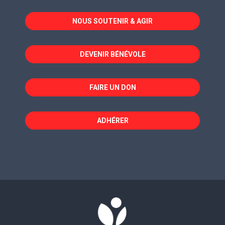
dans
dans
dans
NOUS SOUTENIR & AGIR
une
une
une
nouvelle
nouvelle
nouvelle
fenêtre
fenêtre
fenêtre
DEVENIR BÉNÉVOLE
FAIRE UN DON
ADHÉRER