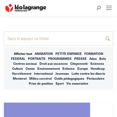
Recherche
:
Recherche
:
Afficher tout
ANIMATION
PETITE ENFANCE
FORMATION
FEDERAL
PORTRAITS
PROGRAMMES
PRESSE
Ados
Bafa
Centres sociaux
Droit aux vacances
Citoyenneté
Sciences
Culture
Conso
Environnement
Enfance
Europe
Handicap
Harcèlement
International
Jeunesse
Lutte contre les discris
Mentorat
Milieu carcéral
Outils pédagogiques
Périscolaire
Prise de position
Sport
Vie associative