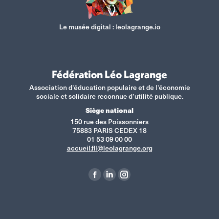
Le musée digital :
leolagrange.io
Fédération Léo Lagrange
Association d'éducation populaire et de l'économie
sociale et solidaire reconnue d’utilité publique.
Siège national
150 rue des Poissonniers
75883 PARIS CEDEX 18
01 53 09 00 00
accueil.fll@leolagrange.org
Retrouvez-nous sur :
La
La
La
page
page
page
Facebook
LinkedIn
Instagram
s'ouvre
s'ouvre
s'ouvre