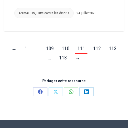
ANIMATION
,
Lutte contre les discris
24 juillet 2020
←
1
…
109
110
111
112
113
…
118
→
Partager cette ressource
Partager
Partager
Partager
Partager
sur
sur
sur
sur
Facebook
X
WhatsApp
LinkedIn