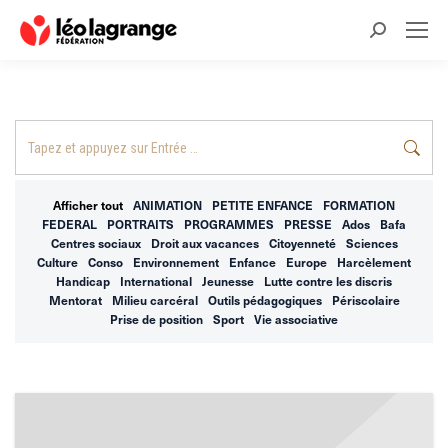
Recherche
:
Recherche
:
Afficher tout
ANIMATION
PETITE ENFANCE
FORMATION
FEDERAL
PORTRAITS
PROGRAMMES
PRESSE
Ados
Bafa
Centres sociaux
Droit aux vacances
Citoyenneté
Sciences
Culture
Conso
Environnement
Enfance
Europe
Harcèlement
Handicap
International
Jeunesse
Lutte contre les discris
Mentorat
Milieu carcéral
Outils pédagogiques
Périscolaire
Prise de position
Sport
Vie associative