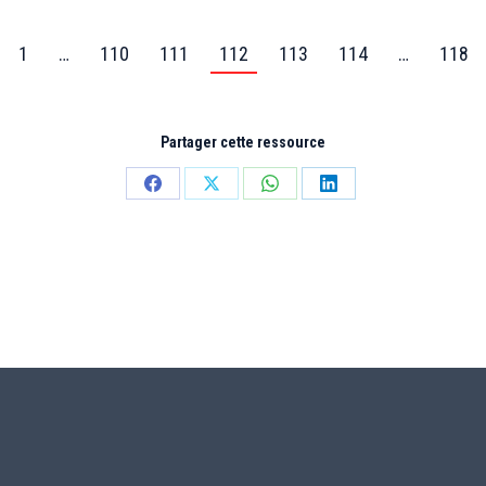
1
…
110
111
112
113
114
…
118
Partager cette ressource
Partager
Partager
Partager
Partager
sur
sur
sur
sur
Facebook
X
WhatsApp
LinkedIn