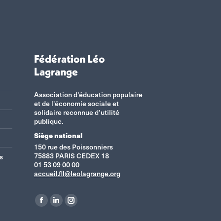
Fédération Léo
Lagrange
Association d'éducation populaire
et de l'économie sociale et
solidaire reconnue d’utilité
publique.
Siège national
150 rue des Poissonniers
75883 PARIS CEDEX 18
s
01 53 09 00 00
accueil.fll@leolagrange.org
Retrouvez-nous sur :
La
La
La
page
page
page