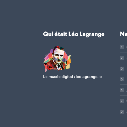
Qui était Léo Lagrange
Na
Le musée digital :
leolagrange.io