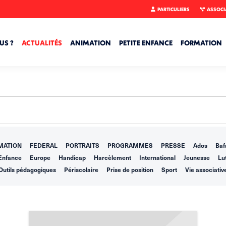
PARTICULIERS
ASSOCI
US ?
ACTUALITÉS
ANIMATION
PETITE ENFANCE
FORMATION
MATION
FEDERAL
PORTRAITS
PROGRAMMES
PRESSE
Ados
Baf
Enfance
Europe
Handicap
Harcèlement
International
Jeunesse
Lut
Outils pédagogiques
Périscolaire
Prise de position
Sport
Vie associativ