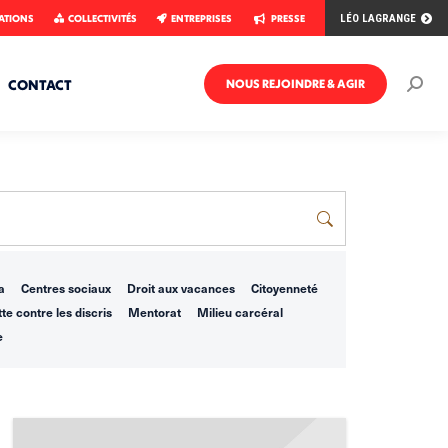
ATIONS
COLLECTIVITÉS
ENTREPRISES
PRESSE
LÉO LAGRANGE
CONTACT
NOUS REJOINDRE & AGIR
Rech
:
a
Centres sociaux
Droit aux vacances
Citoyenneté
te contre les discris
Mentorat
Milieu carcéral
e