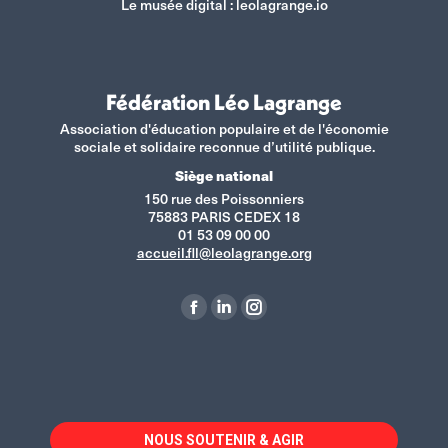
Le musée digital :
leolagrange.io
Fédération Léo Lagrange
Association d'éducation populaire et de l'économie
sociale et solidaire reconnue d’utilité publique.
Siège national
150 rue des Poissonniers
75883 PARIS CEDEX 18
01 53 09 00 00
accueil.fll@leolagrange.org
Retrouvez-nous sur :
La
La
La
page
page
page
Facebook
LinkedIn
Instagram
s'ouvre
s'ouvre
s'ouvre
dans
dans
dans
NOUS SOUTENIR & AGIR
une
une
une