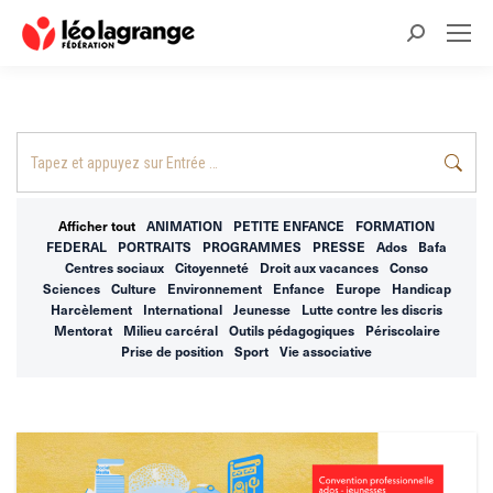
Recherche
:
Recherche
:
Afficher tout
ANIMATION
PETITE ENFANCE
FORMATION
FEDERAL
PORTRAITS
PROGRAMMES
PRESSE
Ados
Bafa
Centres sociaux
Citoyenneté
Droit aux vacances
Conso
Sciences
Culture
Environnement
Enfance
Europe
Handicap
Harcèlement
International
Jeunesse
Lutte contre les discris
Mentorat
Milieu carcéral
Outils pédagogiques
Périscolaire
Prise de position
Sport
Vie associative