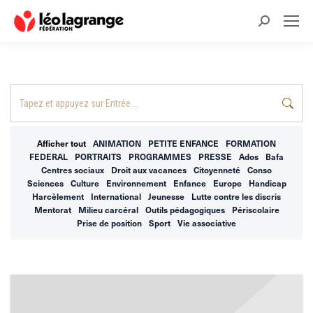
Recherche
:
Recherche
:
Afficher tout
ANIMATION
PETITE ENFANCE
FORMATION
FEDERAL
PORTRAITS
PROGRAMMES
PRESSE
Ados
Bafa
Centres sociaux
Droit aux vacances
Citoyenneté
Conso
Sciences
Culture
Environnement
Enfance
Europe
Handicap
Harcèlement
International
Jeunesse
Lutte contre les discris
Mentorat
Milieu carcéral
Outils pédagogiques
Périscolaire
Prise de position
Sport
Vie associative