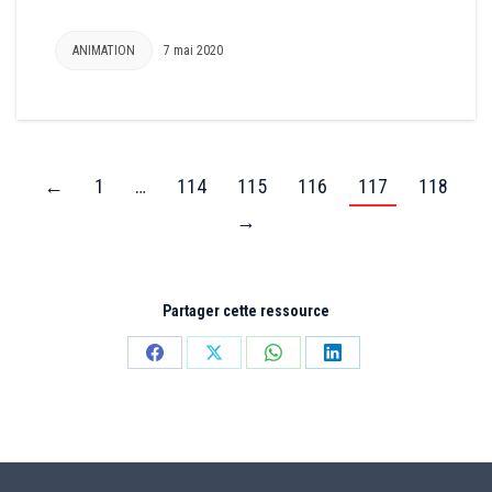
ANIMATION
7 mai 2020
←
1
…
114
115
116
117
118
→
Partager cette ressource
Partager
Partager
Partager
Partager
sur
sur
sur
sur
Facebook
X
WhatsApp
LinkedIn