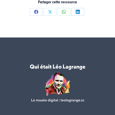
Partager cette ressource
Partager
Partager
Partager
Partager
sur
sur
sur
sur
Facebook
X
WhatsApp
LinkedIn
Qui était Léo Lagrange
Le musée digital :
leolagrange.io