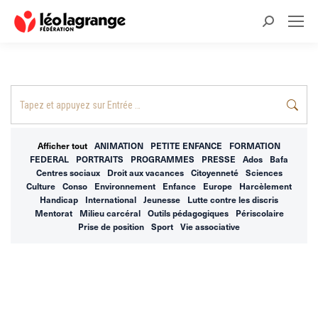
Recherche
:
Recherche
:
Afficher tout
ANIMATION
PETITE ENFANCE
FORMATION
FEDERAL
PORTRAITS
PROGRAMMES
PRESSE
Ados
Bafa
Centres sociaux
Droit aux vacances
Citoyenneté
Sciences
Culture
Conso
Environnement
Enfance
Europe
Harcèlement
Handicap
International
Jeunesse
Lutte contre les discris
Mentorat
Milieu carcéral
Outils pédagogiques
Périscolaire
Prise de position
Sport
Vie associative