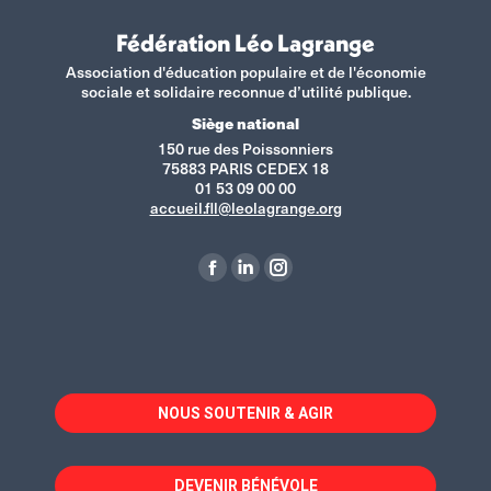
Fédération Léo Lagrange
Association d'éducation populaire et de l'économie
sociale et solidaire reconnue d’utilité publique.
Siège national
150 rue des Poissonniers
75883 PARIS CEDEX 18
01 53 09 00 00
accueil.fll@leolagrange.org
Retrouvez-nous sur :
La
La
La
page
page
page
Facebook
LinkedIn
Instagram
s'ouvre
s'ouvre
s'ouvre
dans
dans
dans
NOUS SOUTENIR & AGIR
une
une
une
nouvelle
nouvelle
nouvelle
fenêtre
fenêtre
fenêtre
DEVENIR BÉNÉVOLE