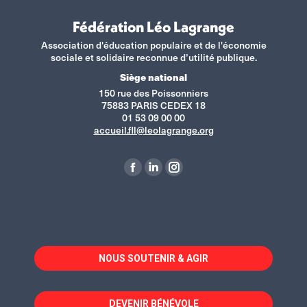
Fédération Léo Lagrange
Association d'éducation populaire et de l'économie
sociale et solidaire reconnue d’utilité publique.
Siège national
150 rue des Poissonniers
75883 PARIS CEDEX 18
01 53 09 00 00
accueil.fll@leolagrange.org
Retrouvez-nous sur :
La
La
La
page
page
page
Facebook
LinkedIn
Instagram
s'ouvre
s'ouvre
s'ouvre
dans
dans
dans
NOUS SOUTENIR & AGIR
une
une
une
nouvelle
nouvelle
nouvelle
fenêtre
fenêtre
fenêtre
DEVENIR BÉNÉVOLE