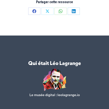
Partager cette ressource
Partager
Partager
Partager
Partager
sur
sur
sur
sur
Facebook
X
WhatsApp
LinkedIn
Qui était Léo Lagrange
Le musée digital :
leolagrange.io