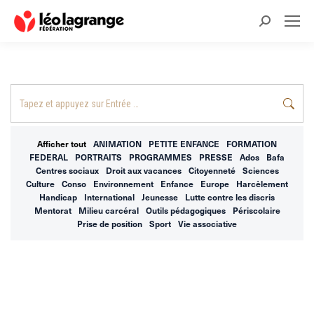
Recherche
:
Recherche
:
Afficher tout
ANIMATION
PETITE ENFANCE
FORMATION
FEDERAL
PORTRAITS
PROGRAMMES
PRESSE
Ados
Bafa
Centres sociaux
Droit aux vacances
Citoyenneté
Sciences
Culture
Conso
Environnement
Enfance
Europe
Harcèlement
Handicap
International
Jeunesse
Lutte contre les discris
Mentorat
Milieu carcéral
Outils pédagogiques
Périscolaire
Prise de position
Sport
Vie associative