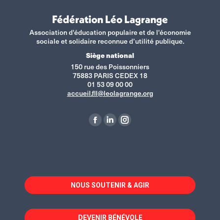
Fédération Léo Lagrange
Association d'éducation populaire et de l'économie
sociale et solidaire reconnue d’utilité publique.
Siège national
150 rue des Poissonniers
75883 PARIS CEDEX 18
01 53 09 00 00
accueil.fll@leolagrange.org
Retrouvez-nous sur :
La
La
La
page
page
page
Facebook
LinkedIn
Instagram
s'ouvre
s'ouvre
s'ouvre
dans
dans
dans
NOUS SOUTENIR & AGIR
une
une
une
nouvelle
nouvelle
nouvelle
fenêtre
fenêtre
fenêtre
DEVENIR BÉNÉVOLE