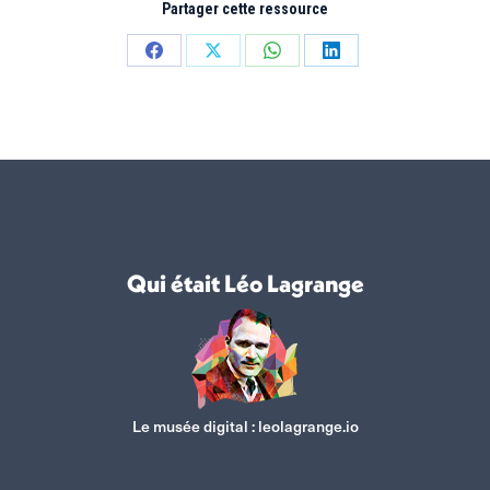
Partager cette ressource
Partager
Partager
Partager
Partager
sur
sur
sur
sur
Facebook
X
WhatsApp
LinkedIn
Qui était Léo Lagrange
Le musée digital :
leolagrange.io