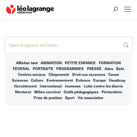
Recherche
:
Recherche
:
Afficher tout
ANIMATION
PETITE ENFANCE
FORMATION
FEDERAL
PORTRAITS
PROGRAMMES
PRESSE
Ados
Bafa
Centres sociaux
Citoyenneté
Droit aux vacances
Conso
Sciences
Culture
Environnement
Enfance
Europe
Handicap
Harcèlement
International
Jeunesse
Lutte contre les discris
Mentorat
Milieu carcéral
Outils pédagogiques
Périscolaire
Prise de position
Sport
Vie associative