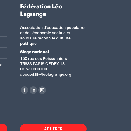
Fédération Léo
Lagrange
Association d'éducation populaire
et de l'économie sociale et
solidaire reconnue d’utilité
publique.
Siège national
150 rue des Poissonniers
75883 PARIS CEDEX 18
s
01 53 09 00 00
accueil.fll@leolagrange.org
Retrouvez-nous sur :
La
La
La
page
page
page
Facebook
LinkedIn
Instagram
s'ouvre
s'ouvre
s'ouvre
dans
dans
dans
ADHÉRER