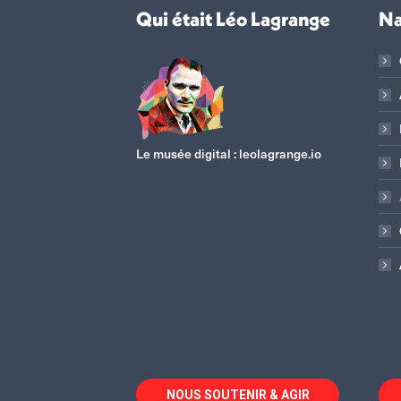
Qui était Léo Lagrange
Na
Le musée digital :
leolagrange.io
NOUS SOUTENIR & AGIR