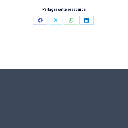
Partager cette ressource
Partager
Partager
Partager
Partager
sur
sur
sur
sur
Facebook
X
WhatsApp
LinkedIn