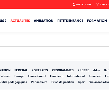
PARTICULIERS
ASSOCI
US ?
ACTUALITÉS
ANIMATION
PETITE ENFANCE
FORMATION
MATION
FEDERAL
PORTRAITS
PROGRAMMES
PRESSE
Ados
Baf
Enfance
Europe
Harcèlement
Handicap
International
Jeunesse
Lut
Outils pédagogiques
Périscolaire
Prise de position
Sport
Vie associativ