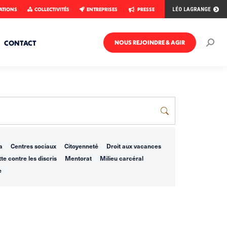
ATIONS
COLLECTIVITÉS
ENTREPRISES
PRESSE
LÉO LAGRANGE
CONTACT
NOUS REJOINDRE & AGIR
Rech
:
a
Centres sociaux
Citoyenneté
Droit aux vacances
te contre les discris
Mentorat
Milieu carcéral
e