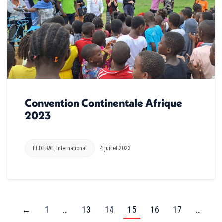
Convention Continentale Afrique
2023
FEDERAL
,
International
4 juillet 2023
←
1
…
13
14
15
16
17
…