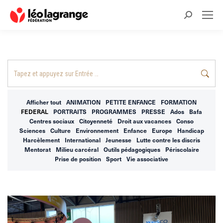
Recherche
:
Recherche
:
Afficher tout
ANIMATION
PETITE ENFANCE
FORMATION
FEDERAL
PORTRAITS
PROGRAMMES
PRESSE
Ados
Bafa
Centres sociaux
Citoyenneté
Droit aux vacances
Conso
Sciences
Culture
Environnement
Enfance
Europe
Handicap
Harcèlement
International
Jeunesse
Lutte contre les discris
Mentorat
Milieu carcéral
Outils pédagogiques
Périscolaire
Prise de position
Sport
Vie associative