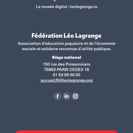
Le musée digital :
leolagrange.io
Fédération Léo Lagrange
Association d'éducation populaire et de l'économie
sociale et solidaire reconnue d’utilité publique.
Siège national
150 rue des Poissonniers
75883 PARIS CEDEX 18
01 53 09 00 00
accueil.fll@leolagrange.org
Retrouvez-nous sur :
La
La
La
page
page
page
Facebook
LinkedIn
Instagram
s'ouvre
s'ouvre
s'ouvre
dans
dans
dans