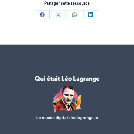
Partager cette ressource
Partager
Partager
Partager
Partager
sur
sur
sur
sur
Facebook
X
WhatsApp
LinkedIn
Qui était Léo Lagrange
Le musée digital :
leolagrange.io