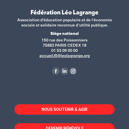
Fédération Léo Lagrange
Association d'éducation populaire et de l'économie
sociale et solidaire reconnue d’utilité publique.
Siège national
150 rue des Poissonniers
75883 PARIS CEDEX 18
01 53 09 00 00
accueil.fll@leolagrange.org
Retrouvez-nous sur :
La
La
La
page
page
page
Facebook
LinkedIn
Instagram
s'ouvre
s'ouvre
s'ouvre
dans
dans
dans
NOUS SOUTENIR & AGIR
une
une
une
nouvelle
nouvelle
nouvelle
fenêtre
fenêtre
fenêtre
DEVENIR BÉNÉVOLE