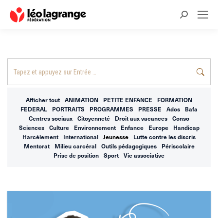
Recherche
:
Recherche
:
Afficher tout
ANIMATION
PETITE ENFANCE
FORMATION
FEDERAL
PORTRAITS
PROGRAMMES
PRESSE
Ados
Bafa
Centres sociaux
Citoyenneté
Droit aux vacances
Conso
Sciences
Culture
Environnement
Enfance
Europe
Handicap
Harcèlement
International
Jeunesse
Lutte contre les discris
Mentorat
Milieu carcéral
Outils pédagogiques
Périscolaire
Prise de position
Sport
Vie associative