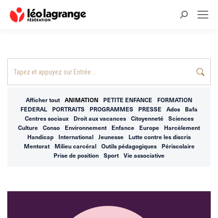
Recherche
:
Recherche
:
Afficher tout
ANIMATION
PETITE ENFANCE
FORMATION
FEDERAL
PORTRAITS
PROGRAMMES
PRESSE
Ados
Bafa
Centres sociaux
Droit aux vacances
Citoyenneté
Sciences
Culture
Conso
Environnement
Enfance
Europe
Harcèlement
Handicap
International
Jeunesse
Lutte contre les discris
Mentorat
Milieu carcéral
Outils pédagogiques
Périscolaire
Prise de position
Sport
Vie associative