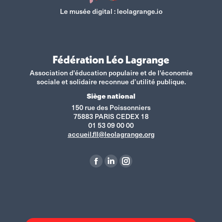
Le musée digital :
leolagrange.io
Fédération Léo Lagrange
Association d'éducation populaire et de l'économie
sociale et solidaire reconnue d’utilité publique.
Siège national
150 rue des Poissonniers
75883 PARIS CEDEX 18
01 53 09 00 00
accueil.fll@leolagrange.org
Retrouvez-nous sur :
La
La
La
page
page
page
Facebook
LinkedIn
Instagram
s'ouvre
s'ouvre
s'ouvre
dans
dans
dans