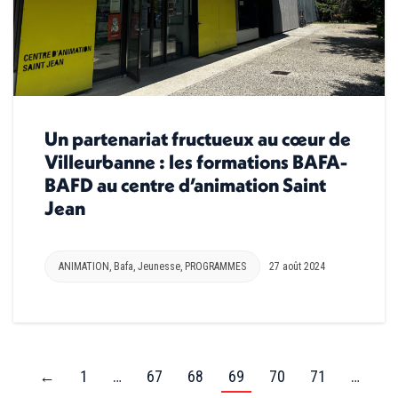
Un partenariat fructueux au cœur de
Villeurbanne : les formations BAFA-
BAFD au centre d’animation Saint
Jean
ANIMATION
,
Bafa
,
Jeunesse
,
PROGRAMMES
27 août 2024
←
1
…
67
68
69
70
71
…