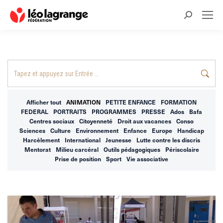
Recherche
:
Recherche
:
Afficher tout
ANIMATION
PETITE ENFANCE
FORMATION
FEDERAL
PORTRAITS
PROGRAMMES
PRESSE
Ados
Bafa
Centres sociaux
Citoyenneté
Droit aux vacances
Conso
Sciences
Culture
Environnement
Enfance
Europe
Handicap
Harcèlement
International
Jeunesse
Lutte contre les discris
Mentorat
Milieu carcéral
Outils pédagogiques
Périscolaire
Prise de position
Sport
Vie associative