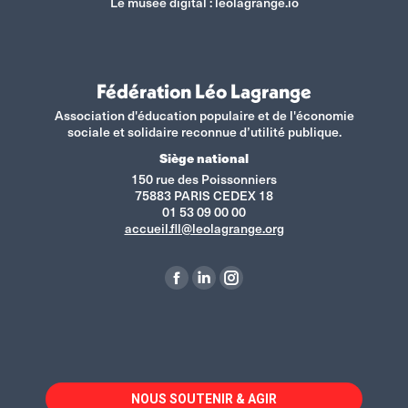
Le musée digital :
leolagrange.io
Fédération Léo Lagrange
Association d'éducation populaire et de l'économie
sociale et solidaire reconnue d’utilité publique.
Siège national
150 rue des Poissonniers
75883 PARIS CEDEX 18
01 53 09 00 00
accueil.fll@leolagrange.org
Retrouvez-nous sur :
La
La
La
page
page
page
Facebook
LinkedIn
Instagram
s'ouvre
s'ouvre
s'ouvre
dans
dans
dans
NOUS SOUTENIR & AGIR
une
une
une