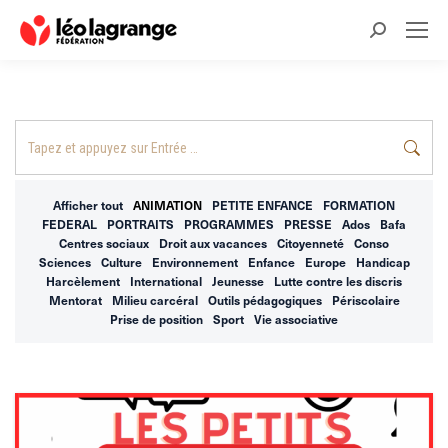
Recherche
:
Recherche
:
Afficher tout
ANIMATION
PETITE ENFANCE
FORMATION
FEDERAL
PORTRAITS
PROGRAMMES
PRESSE
Ados
Bafa
Centres sociaux
Droit aux vacances
Citoyenneté
Conso
Sciences
Culture
Environnement
Enfance
Europe
Handicap
Harcèlement
International
Jeunesse
Lutte contre les discris
Mentorat
Milieu carcéral
Outils pédagogiques
Périscolaire
Prise de position
Sport
Vie associative