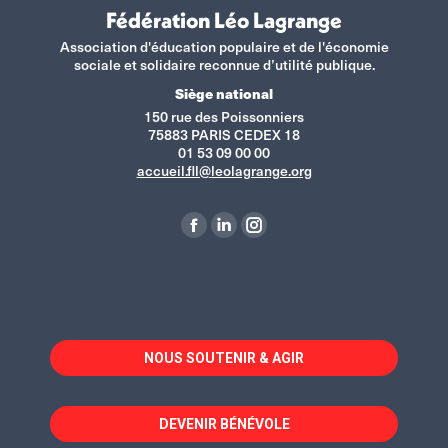
Fédération Léo Lagrange
Association d'éducation populaire et de l'économie
sociale et solidaire reconnue d’utilité publique.
Siège national
150 rue des Poissonniers
75883 PARIS CEDEX 18
01 53 09 00 00
accueil.fll@leolagrange.org
Retrouvez-nous sur :
La
La
La
page
page
page
Facebook
LinkedIn
Instagram
s'ouvre
s'ouvre
s'ouvre
dans
dans
dans
NOUS SOUTENIR & AGIR
une
une
une
nouvelle
nouvelle
nouvelle
fenêtre
fenêtre
fenêtre
DEVENIR BÉNÉVOLE