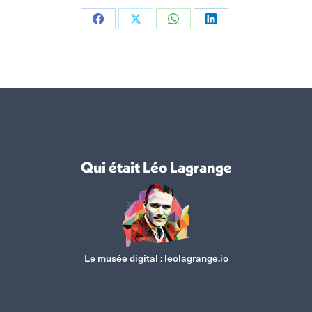
Partager
Partager
Partager
Partager
sur
sur
sur
sur
Facebook
X
WhatsApp
LinkedIn
Qui était Léo Lagrange
Le musée digital :
leolagrange.io