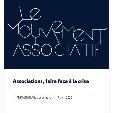
Associations, faire face à la crise
ANIMATION
,
Vie associative
7 avril 2020