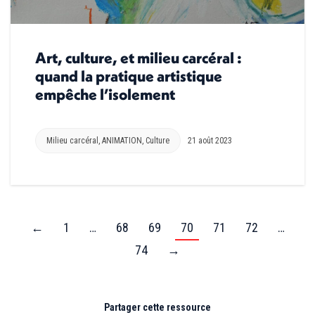
Art, culture, et milieu carcéral :
quand la pratique artistique
empêche l’isolement
Milieu carcéral
,
ANIMATION
,
Culture
21 août 2023
←
1
…
68
69
70
71
72
…
74
→
Partager cette ressource