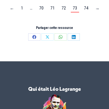
←
1
…
70
71
72
73
74
→
Partager cette ressource
Partager
Partager
Partager
Partager
sur
sur
sur
sur
Facebook
X
WhatsApp
LinkedIn
Qui était Léo Lagrange