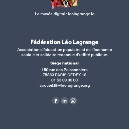
Le musée digital :
leolagrange.io
Fédération Léo Lagrange
Association d'éducation populaire et de l'économie
sociale et solidaire reconnue d’utilité publique.
Siège national
150 rue des Poissonniers
75883 PARIS CEDEX 18
01 53 09 00 00
accueil.fll@leolagrange.org
Retrouvez-nous sur :
La
La
La
page
page
page
Facebook
LinkedIn
Instagram
s'ouvre
s'ouvre
s'ouvre