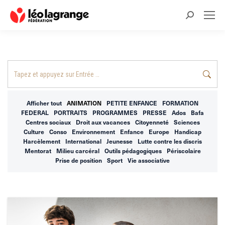
Recherche
:
Recherche
:
Afficher tout
ANIMATION
PETITE ENFANCE
FORMATION
FEDERAL
PORTRAITS
PROGRAMMES
PRESSE
Ados
Bafa
Centres sociaux
Droit aux vacances
Citoyenneté
Sciences
Culture
Conso
Environnement
Enfance
Europe
Handicap
Harcèlement
International
Jeunesse
Lutte contre les discris
Mentorat
Milieu carcéral
Outils pédagogiques
Périscolaire
Prise de position
Sport
Vie associative