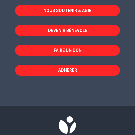
dans
dans
dans
NOUS SOUTENIR & AGIR
une
une
une
nouvelle
nouvelle
nouvelle
fenêtre
fenêtre
fenêtre
DEVENIR BÉNÉVOLE
FAIRE UN DON
ADHÉRER