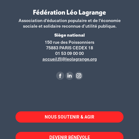
Fédération Léo Lagrange
Association d'éducation populaire et de l'économie
sociale et solidaire reconnue d’utilité publique.
Siège national
150 rue des Poissonniers
75883 PARIS CEDEX 18
01 53 09 00 00
accueil.fll@leolagrange.org
Retrouvez-nous sur :
La
La
La
page
page
page
Facebook
LinkedIn
Instagram
s'ouvre
s'ouvre
s'ouvre
dans
dans
dans
NOUS SOUTENIR & AGIR
une
une
une
nouvelle
nouvelle
nouvelle
fenêtre
fenêtre
fenêtre
DEVENIR BÉNÉVOLE