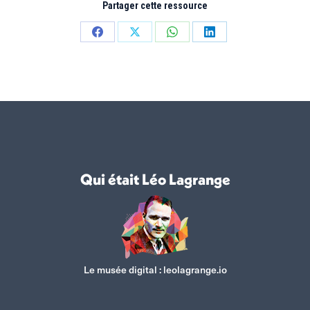
Partager cette ressource
Partager
Partager
Partager
Partager
sur
sur
sur
sur
Facebook
X
WhatsApp
LinkedIn
Qui était Léo Lagrange
Le musée digital :
leolagrange.io