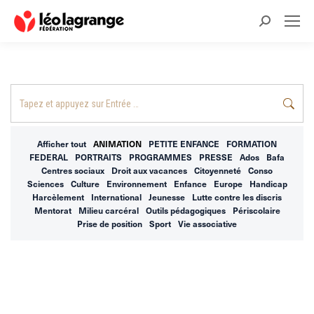
Recherche
:
Recherche
:
Afficher tout
ANIMATION
PETITE ENFANCE
FORMATION
FEDERAL
PORTRAITS
PROGRAMMES
PRESSE
Ados
Bafa
Centres sociaux
Droit aux vacances
Citoyenneté
Conso
Sciences
Culture
Environnement
Enfance
Europe
Handicap
Harcèlement
International
Jeunesse
Lutte contre les discris
Mentorat
Milieu carcéral
Outils pédagogiques
Périscolaire
Prise de position
Sport
Vie associative