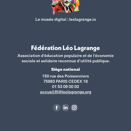
Le musée digital :
leolagrange.io
Fédération Léo Lagrange
Association d'éducation populaire et de l'économie
sociale et solidaire reconnue d’utilité publique.
Siège national
150 rue des Poissonniers
75883 PARIS CEDEX 18
01 53 09 00 00
accueil.fll@leolagrange.org
Retrouvez-nous sur :
La
La
La
page
page
page
Facebook
LinkedIn
Instagram