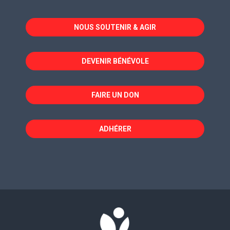
s'ouvre
s'ouvre
s'ouvre
dans
dans
dans
NOUS SOUTENIR & AGIR
une
une
une
nouvelle
nouvelle
nouvelle
fenêtre
fenêtre
fenêtre
DEVENIR BÉNÉVOLE
FAIRE UN DON
ADHÉRER