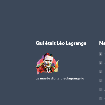
Qui était Léo Lagrange
Na
Le musée digital :
leolagrange.io