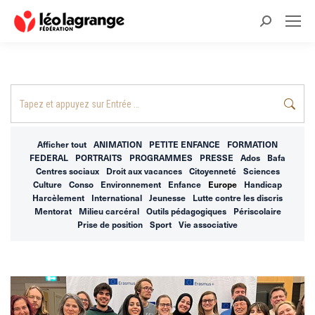
Recherche
:
Recherche
:
Afficher tout
ANIMATION
PETITE ENFANCE
FORMATION
FEDERAL
PORTRAITS
PROGRAMMES
PRESSE
Ados
Bafa
Centres sociaux
Droit aux vacances
Citoyenneté
Sciences
Culture
Conso
Environnement
Enfance
Europe
Handicap
Harcèlement
International
Jeunesse
Lutte contre les discris
Mentorat
Milieu carcéral
Outils pédagogiques
Périscolaire
Prise de position
Sport
Vie associative