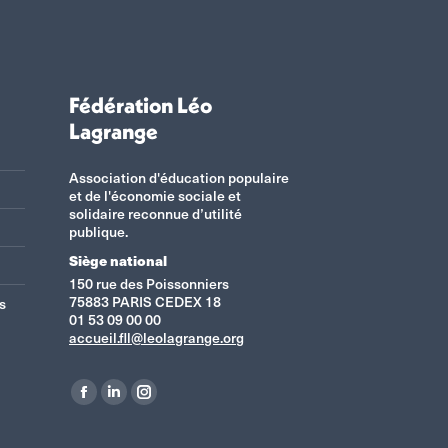
Fédération Léo
Lagrange
Association d'éducation populaire
et de l'économie sociale et
solidaire reconnue d’utilité
publique.
Siège national
150 rue des Poissonniers
75883 PARIS CEDEX 18
s
01 53 09 00 00
accueil.fll@leolagrange.org
Retrouvez-nous sur :
La
La
La
page
page
page