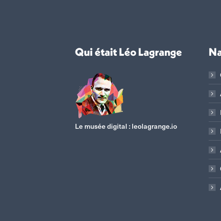
Qui était Léo Lagrange
Na
Le musée digital :
leolagrange.io