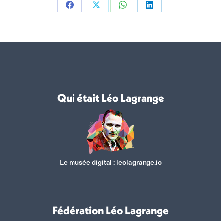
Partager
Partager
Partager
Partager
sur
sur
sur
sur
Facebook
X
WhatsApp
LinkedIn
Qui était Léo Lagrange
Le musée digital :
leolagrange.io
Fédération Léo Lagrange