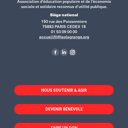
Association d'éducation populaire et de l'économie
sociale et solidaire reconnue d’utilité publique.
Siège national
150 rue des Poissonniers
75883 PARIS CEDEX 18
01 53 09 00 00
accueil.fll@leolagrange.org
Retrouvez-nous sur :
La
La
La
page
page
page
Facebook
LinkedIn
Instagram
s'ouvre
s'ouvre
s'ouvre
dans
dans
dans
NOUS SOUTENIR & AGIR
une
une
une
nouvelle
nouvelle
nouvelle
fenêtre
fenêtre
fenêtre
DEVENIR BÉNÉVOLE