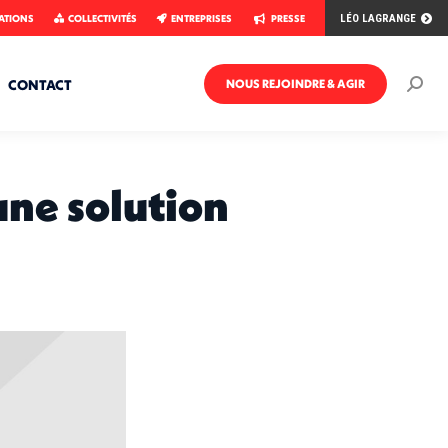
ATIONS
COLLECTIVITÉS
ENTREPRISES
PRESSE
LÉO LAGRANGE
CONTACT
NOUS REJOINDRE & AGIR
Rech
:
une solution