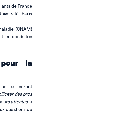
diants de France
niversité Paris
 maladie (CNAM)
et les conduites
 pour la
nel.le.s seront
lliciter des pros
leurs attentes. »
aux questions de