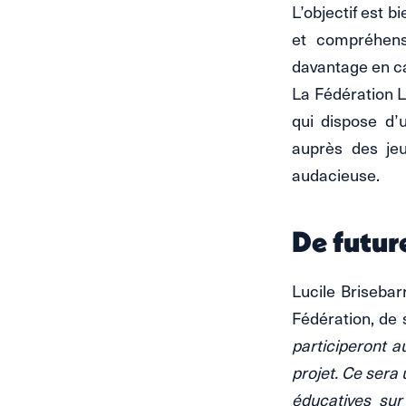
L’objectif est b
et compréhensi
davantage en ca
La Fédération L
qui dispose d’
auprès des jeu
audacieuse.
De futur
Lucile Brisebar
Fédération, de s
participeront a
projet. Ce sera
éducatives sur