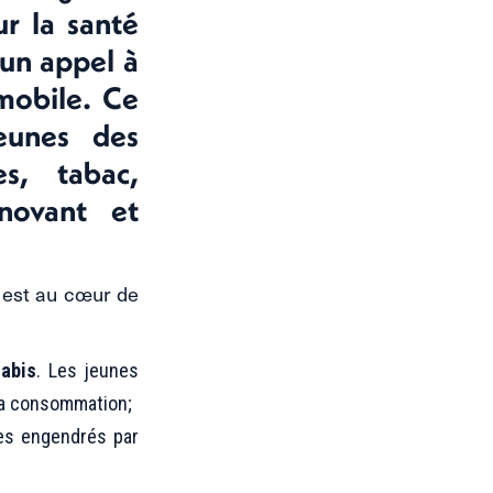
r la santé
 un appel à
mobile. Ce
eunes des
s, tabac,
novant et
s est au cœur de
nabis
. Les jeunes
 la consommation;
ues engendrés par