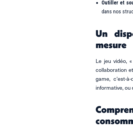
Outiller et so
dans nos struc
Un disp
mesure
Le jeu vidéo, 
collaboration et
game, c’est-à-
informative, ou
Compre
consomm