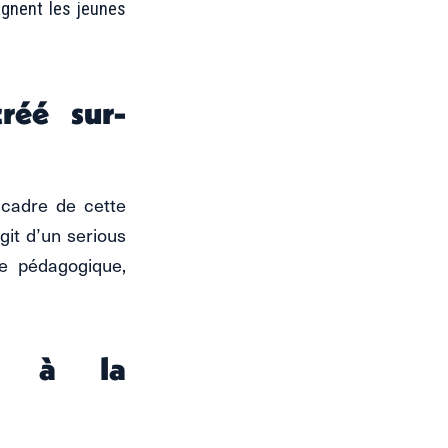
gnent les jeunes
réé sur-
 cadre de cette
agit d’un serious
pe pédagogique,
és à la