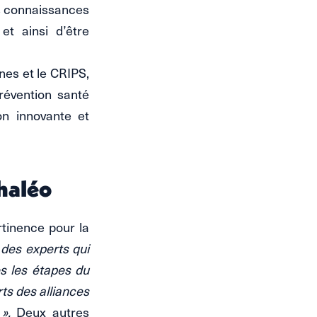
urs connaissances
et ainsi d’être
nes et le CRIPS,
révention santé
on innovante et
phaléo
rtinence pour la
 des experts qui
es les étapes du
ts des alliances
».
Deux autres