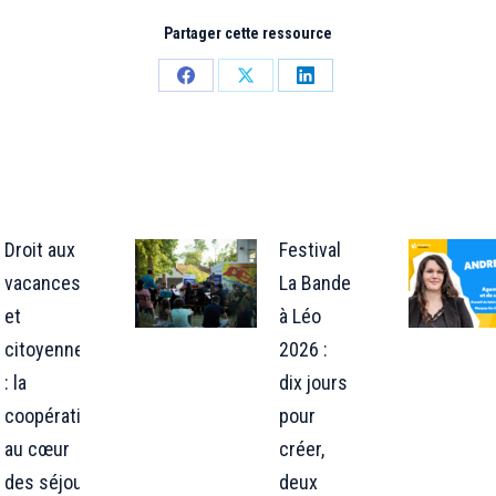
Partager cette ressource
Partager
Partager
Partager
sur
sur
sur
Facebook
X
LinkedIn
Droit aux
Festival
vacances
La Bande
et
à Léo
citoyenneté
2026 :
: la
dix jours
coopération
pour
au cœur
créer,
des séjours
deux