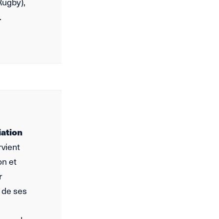
Rugby),
.
iation
rvient
on et
r
 de ses