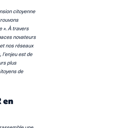
nsion citoyenne
etrouvons
e ». À travers
spaces novateurs
 et nos réseaux
 l’enjeu est de
rs plus
citoyens de
R en
i rassemble une