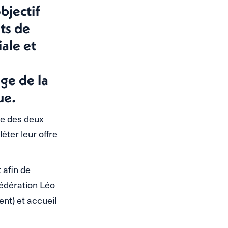
objectif
ts de
iale et
ge de la
ue.
ire des deux
éter leur offre
 afin de
Fédération Léo
nt) et accueil