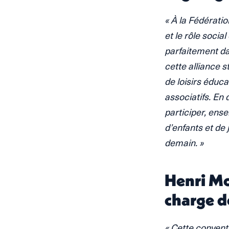
« À la Fédérati
et le rôle socia
parfaitement da
cette alliance 
de loisirs éduca
associatifs. En 
participer, ens
d’enfants et de 
demain. »
Henri Mo
charge de
« Cette convent