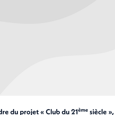
ème
dre du projet « Club du 21
siècle »,