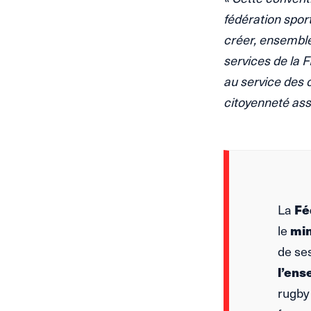
fédération spor
créer, ensemble
services de la F
au service des 
citoyenneté as
La
Fé
le
min
de ses
l’ens
rugby 