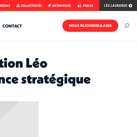
ATIONS
COLLECTIVITÉS
ENTREPRISES
PRESSE
LÉO LAGRANGE
CONTACT
NOUS REJOINDRE & AGIR
Rech
:
ation Léo
nce stratégique