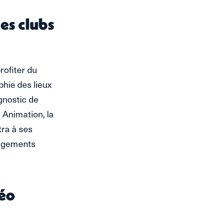
les clubs
rofiter du
phie des lieux
gnostic de
 Animation, la
tra à ses
ergements
Léo