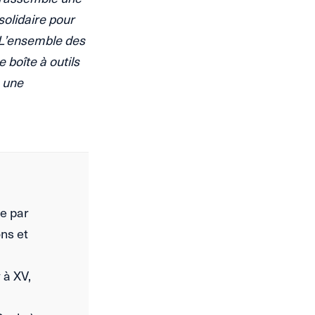
solidaire pour
 L’ensemble des
 boîte à outils
s une
e par
ons et
 à XV,