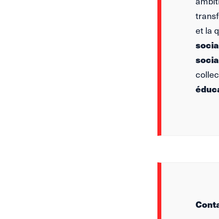
ambiti
transf
et la 
socia
socia
collec
éduca
Conta