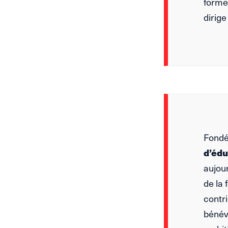
formes
dirige
Fondé
d’édu
aujour
de la
contri
bénévo