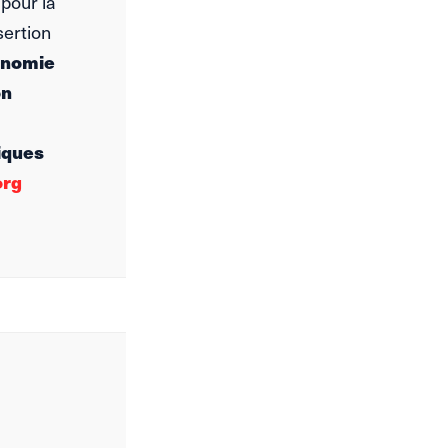
 pour la
sertion
conomie
on
tiques
org