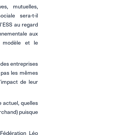
es, mutuelles,
ciale sera-t-il
 l’ESS au regard
onnementale aux
e modèle et le
 des entreprises
t pas les mêmes
l’impact de leur
 actuel, quelles
rchand) puisque
 Fédération Léo