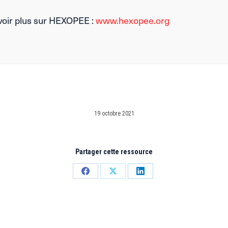
voir plus sur HEXOPEE :
www.hexopee.org
19 octobre 2021
Partager cette ressource
Partager
Partager
Partager
sur
sur
sur
Facebook
X
LinkedIn