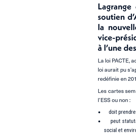
Lagrange 
soutien d’
la nouvell
vice-prési
à l’une de
La loi PACTE, ad
loi aurait pu s
redéfinie en 201
Les cartes semb
l’ESS ou non :
doit prendre e
peut statutair
social et envi