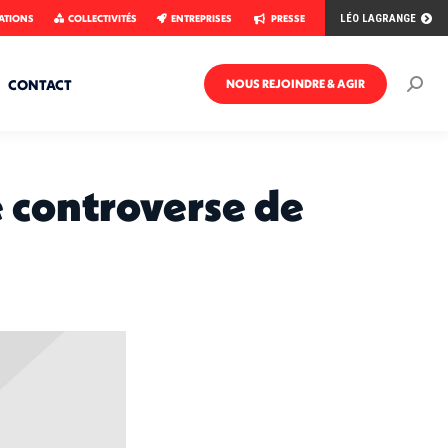
ATIONS
COLLECTIVITÉS
ENTREPRISES
PRESSE
LÉO LAGRANGE
CONTACT
NOUS REJOINDRE & AGIR
Rech
:
le controverse de