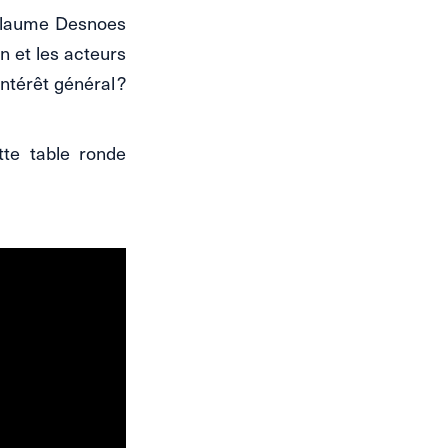
illaume Desnoes
n et les acteurs
ntérêt général ?
tte table ronde