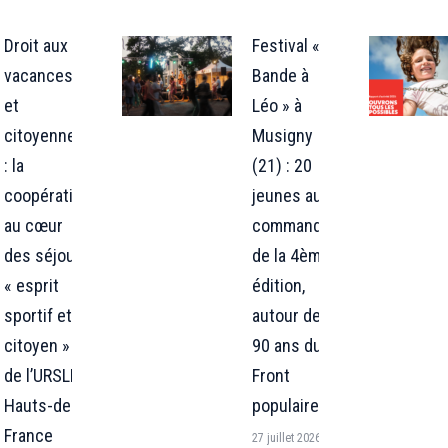
Droit aux
Festival « La
vacances
Bande à
et
Léo » à
citoyenneté
Musigny
: la
(21) : 20
coopération
jeunes aux
au cœur
commandes
des séjours
de la 4ème
« esprit
édition,
sportif et
autour des
citoyen »
90 ans du
de l’URSLL
Front
Hauts-de-
populaire !
France
27 juillet 2026