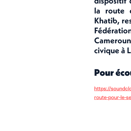
dispositif
la route 
Khatib, r
Fédératio
Cameroun e
civique à L
Pour écou
https://soundcl
route-pour-le-se