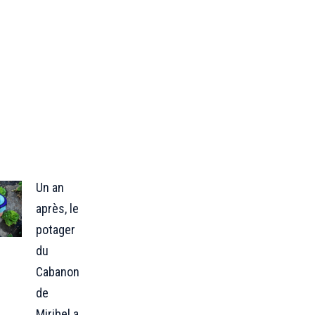
Un an
après, le
potager
du
Cabanon
de
Miribel a