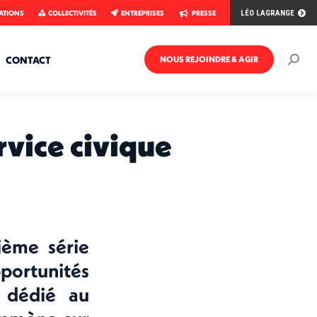
ATIONS
COLLECTIVITÉS
ENTREPRISES
PRESSE
LÉO LAGRANGE
CONTACT
NOUS REJOINDRE & AGIR
Rech
:
rvice civique
ième série
pportunités
 dédié au