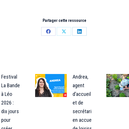
Partager cette ressource
Partager
Partager
Partager
sur
sur
sur
Facebook
X
LinkedIn
Festival
Andrea,
La Bande
agent
à Léo
d’accueil
2026 :
et de
dix jours
secrétariat
pour
en accueil
créer,
de loisirs :