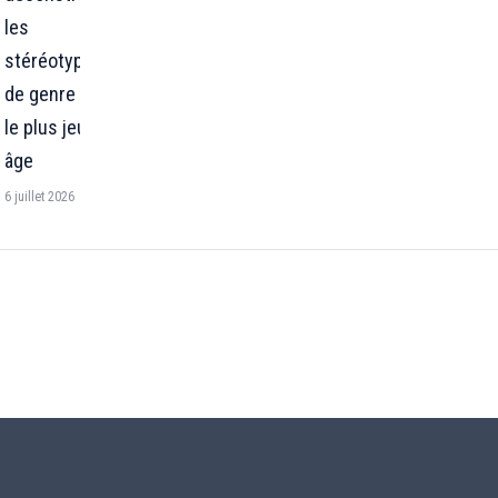
les
stéréotypes
de genre dès
le plus jeune
âge
6 juillet 2026