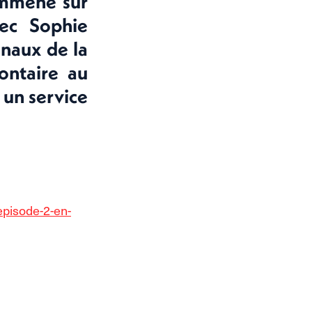
 emmène sur
vec Sophie
naux de la
ontaire au
 un service
episode-2-en-