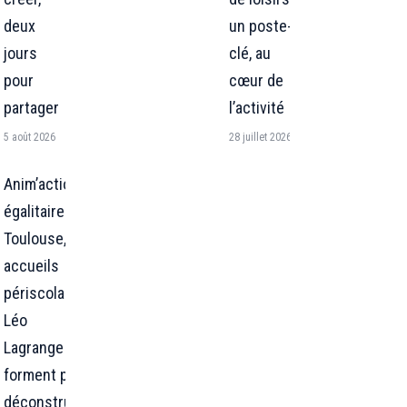
deux
un poste-
jours
clé, au
pour
cœur de
partager
l’activité
5 août 2026
28 juillet 2026
Anim’action
égalitaire : à
Toulouse, 4
accueils
périscolaires
Léo
Lagrange se
forment pour
déconstruire