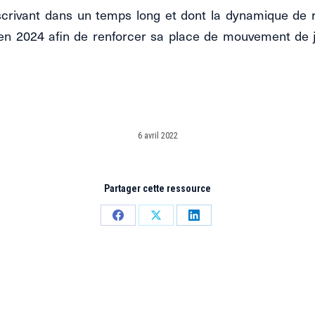
’inscrivant dans un temps long et dont la dynamique de 
en 2024 afin de renforcer sa place de mouvement de 
6 avril 2022
Partager cette ressource
Partager
Partager
Partager
sur
sur
sur
Facebook
X
LinkedIn