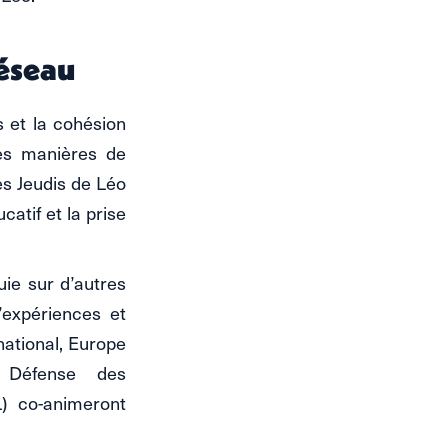
réseau
 et la cohésion
les manières de
es Jeudis de Léo
atif et la prise
uie sur d’autres
’expériences et
rnational, Europe
e Défense des
) co-animeront