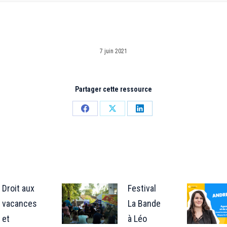
7 juin 2021
Partager cette ressource
Partager
Partager
Partager
sur
sur
sur
Facebook
X
LinkedIn
Droit aux
Festival
vacances
La Bande
et
à Léo