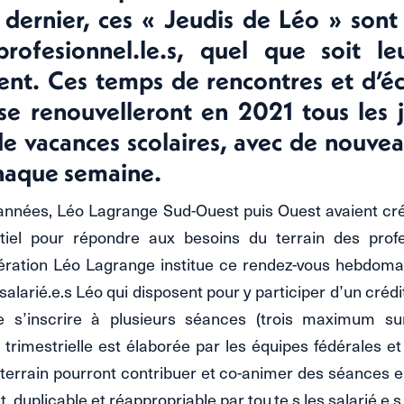
dernier, ces « Jeudis de Léo » sont 
profesionnel.le.s, quel que soit le
ent. Ces temps de rencontres et d’é
se renouvelleront en 2021 tous les 
de vacances scolaires, avec de nouve
haque semaine.
s années, Léo Lagrange Sud-Ouest puis Ouest avaient cr
iel pour répondre aux besoins du terrain des profes
dération Léo Lagrange institue ce rendez-vous hebdomad
alarié.e.s Léo qui disposent pour y participer d’un créd
e s’inscrire à plusieurs séances (trois maximum su
trimestrielle est élaborée par les équipes fédérales e
terrain pourront contribuer et co-animer des séances 
et, duplicable et réappropriable par tou.te.s les salarié.e.s