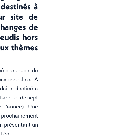
destinés à
ur site de
changes de
jeudis hors
aux thèmes
éé des Jeudis de
sionnel.le.s. A
aire, destiné à
it annuel de sept
r l’année). Une
t prochainement
en présentant un
 Léo.