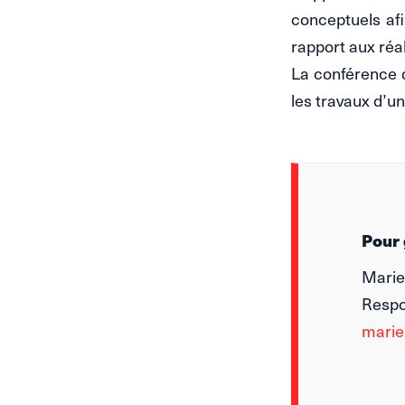
conceptuels afi
rapport aux réal
La conférence d
les travaux d’u
Po
Mari
Respo
marie