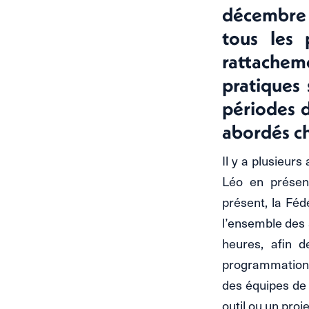
décembre 
tous les 
rattachem
pratiques 
périodes 
abordés c
Il y a plusieur
Léo en présent
présent, la Fé
l’ensemble des s
heures, afin d
programmation 
des équipes de 
outil ou un proj