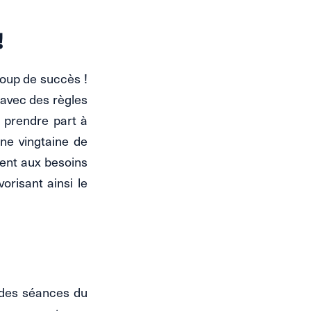
!
oup de succès !
avec des règles
r prendre part à
une vingtaine de
dent aux besoins
orisant ainsi le
 des séances du