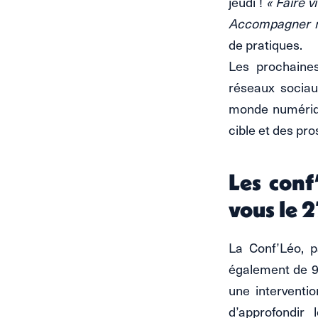
jeudi !
« Faire v
Accompagner no
de pratiques.
Les prochaine
réseaux sociau
monde numérique
cible et des pro
Les conf
vous le 
La Conf’Léo, p
également de 9h
une interventio
d’approfondir 