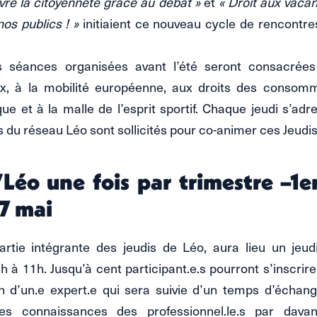
ivre la citoyenneté grâce au débat »
et
« Droit aux vaca
s publics ! »
initiaient ce nouveau cycle de rencontre
s séances organisées avant l’été seront consacrées
x, à la mobilité européenne, aux droits des consom
 et à la malle de l’esprit sportif. Chaque jeudi s’adr
s du réseau Léo sont sollicités pour co-animer ces Jeudis
’Léo une fois par trimestre –1e
27 mai
artie intégrante des jeudis de Léo, aura lieu un jeudi
 à 11h. Jusqu’à cent participant.e.s pourront s’inscrire
n d’un.e expert.e qui sera suivie d’un temps d’échange
les connaissances des professionnel.le.s par dava