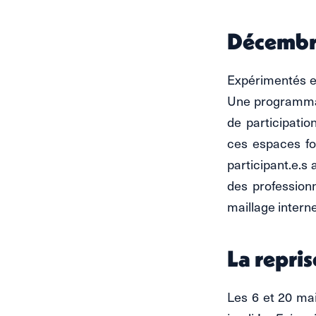
Décembre
Expérimentés e
Une programmat
de participatio
ces espaces for
participant.e.s
des professionn
maillage interne
La repri
Les 6 et 20 ma