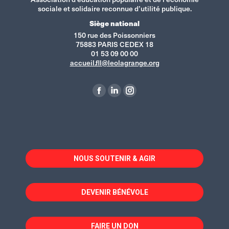
sociale et solidaire reconnue d’utilité publique.
Siège national
150 rue des Poissonniers
75883 PARIS CEDEX 18
01 53 09 00 00
accueil.fll@leolagrange.org
Retrouvez-nous sur :
La
La
La
page
page
page
Facebook
LinkedIn
Instagram
s'ouvre
s'ouvre
s'ouvre
dans
dans
dans
NOUS SOUTENIR & AGIR
une
une
une
nouvelle
nouvelle
nouvelle
fenêtre
fenêtre
fenêtre
DEVENIR BÉNÉVOLE
FAIRE UN DON