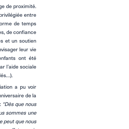
e de proximité.
privilégiée entre
a forme de temps
es, de confiance
es et un soutien
visager leur vie
enfants ont été
r l’aide sociale
lés…).
iation a pu voir
niversaire de la
 :
“Dès que nous
 Nous sommes une
ne peut que nous