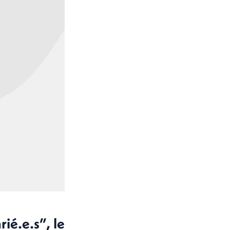
ié.e.s”, le