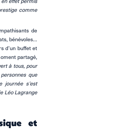
 en effet permis
 prestige comme
ympathisants de
idats, bénévoles…
s d’un buffet et
 moment partagé,
ert à tous, pour
e personnes que
e journée s’est
cie Léo Lagrange
sique et