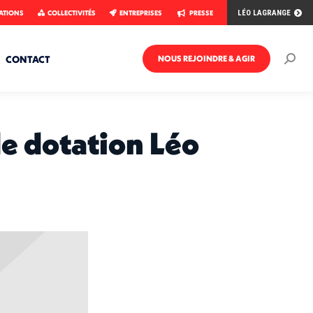
ATIONS
COLLECTIVITÉS
ENTREPRISES
PRESSE
LÉO LAGRANGE
CONTACT
NOUS REJOINDRE & AGIR
Rech
:
de dotation Léo