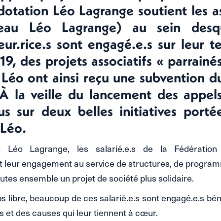
otation Léo Lagrange soutient les a
seau Léo Lagrange) au sein desqu
eur.rice.s sont engagé.e.s sur leur t
9, des projets associatifs « parrainé
s Léo ont ainsi reçu une subvention 
 À la veille du lancement des appels
us sur deux belles initiatives porté
 Léo.
t Léo Lagrange, les salarié.e.s de la Fédération
leur engagement au service de structures, de programm
utes ensemble un projet de société plus solidaire.
ps libre, beaucoup de ces salarié.e.s sont engagé.e.s b
s et des causes qui leur tiennent à cœur.