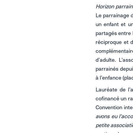
Horizon parrai
Le parrainage de
un enfant et un
partagés entre 
réciproque et d
complémentaire 
d’adulte. L’as
parrainés depui
à l’enfance (pl
Lauréate de l’a
cofinancé un ra
Convention inter
avons eu l’acco
petite associat