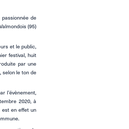
, passionnée de
e Valmondois (95)
s et le public,
r festival, huit
troduite par une
 selon le ton de
ar l’évènement,
ptembre 2020, à
 est en effet un
 commune.