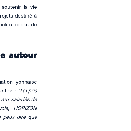
soutenir la vie
rojets destiné à
Rock’n books de
ge autour
iation lyonnaise
action :
“J’ai pris
aux salariés de
évole, HORIZON
e peux dire que