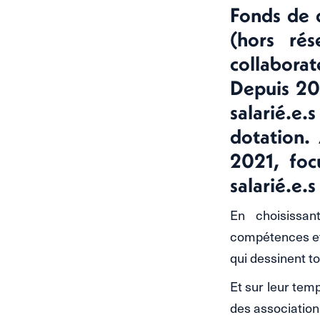
Fonds de d
(hors ré
collaborat
Depuis 201
salarié.e.
dotation.
2021, foc
salarié.e.s
En choisissan
compétences et 
qui dessinent to
Et sur leur tem
des association