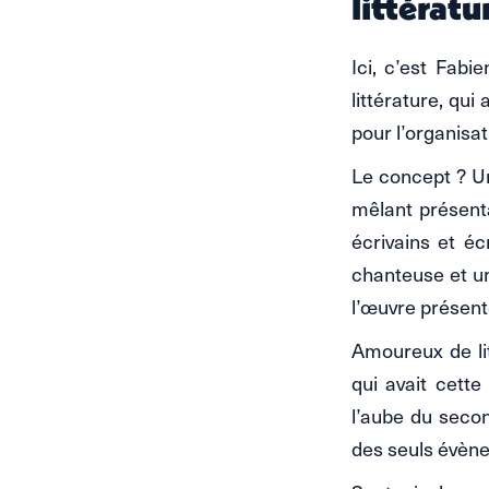
littératu
Ici, c’est Fab
littérature, qui
pour l’organisat
Le concept ? U
mêlant présenta
écrivains et éc
chanteuse et un
l’œuvre présent
Amoureux de li
qui avait cett
l’aube du secon
des seuls évène