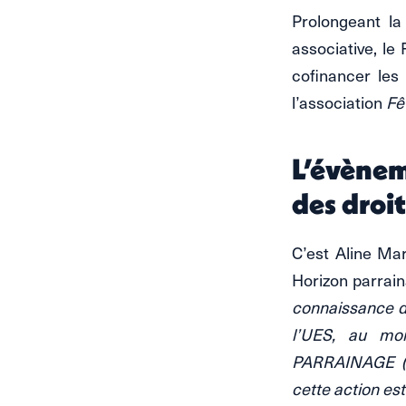
Prolongeant la
associative, le
cofinancer les
l’association
Fêt
L’évènem
des droit
C’est Aline Mar
Horizon parrain
connaissance d
l’UES, au mom
PARRAINAGE (69
cette action es