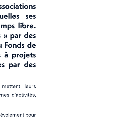
ssociations
elles ses
emps libre.
s » par des
du Fonds de
 à projets
es par des
 mettent leurs
es, d’activités,
énévolement pour