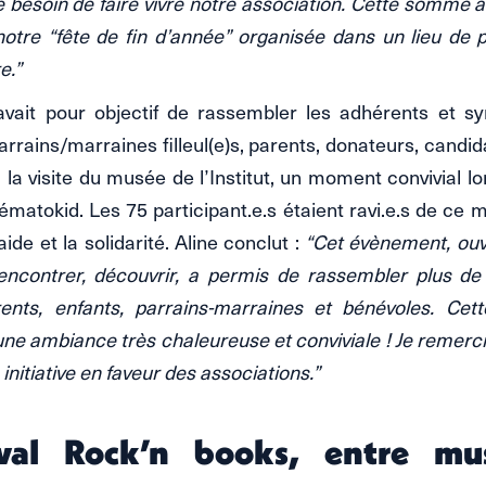
 besoin de faire vivre notre association. Cette somme a
notre “fête de fin d’année” organisée dans un lieu de
e.”
avait pour objectif de rassembler les adhérents et s
parrains/marraines filleul(e)s, parents, donateurs, cand
a visite du musée de l’Institut, un moment convivial lor
matokid. Les 75 participant.e.s étaient ravi.e.s de ce
aide et la solidarité. Aline conclut :
“Cet évènement, ouv
encontrer, découvrir, a permis de rassembler plus d
rents, enfants, parrains-marraines et bénévoles. Cett
ne ambiance très chaleureuse et conviviale ! Je remer
 initiative en faveur des associations.”
ival Rock’n books, entre mu