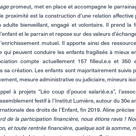
nage
promeut, met en place et accompagne le parrainag
 proximité est la construction d’une relation affective 
 adulte bienveillant, engagé et volontaire. Il prend l
l’enfant et le parrain et repose sur des valeurs d’échang
’enrichissement mutuel. Il apporte ainsi des ressourc
qui peuvent conduire les enfants fragilisés à mieux en
sociation compte actuellement 157 filleul.e.s et 350 
s sa création. Les enfants sont majoritairement suivis pa
acement, mesure administrative ou judiciaire, mineurs iso
ppel à projets “Léo coup d’pouce salarié.e.s”, l’assoc
ssemblement festif à l’Institut Lumière, autour du 30e an
nationale des droits de l’Enfant, fin 2019. Aline précise
rd de la participation financière, nous étions ravis !
ion, et toute rentrée financière, quelque soit la somme, 