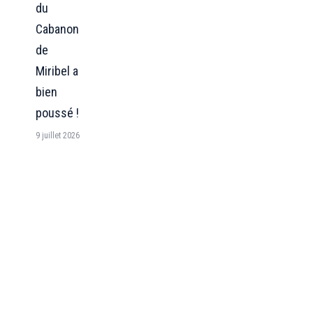
du
Cabanon
de
Miribel a
bien
poussé !
9 juillet 2026