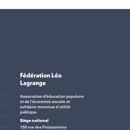
Fédération Léo
Lagrange
Association d'éducation populaire
et de l'économie sociale et
solidaire reconnue d’utilité
publique.
Siège national
150 rue des Poissonniers