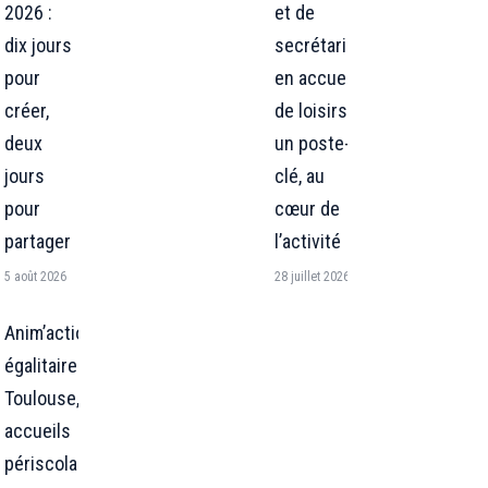
2026 :
et de
dix jours
secrétariat
pour
en accueil
créer,
de loisirs :
deux
un poste-
jours
clé, au
pour
cœur de
partager
l’activité
5 août 2026
28 juillet 2026
Anim’action
égalitaire : à
Toulouse, 4
accueils
périscolaires