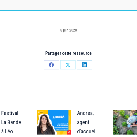
8 juin 2020
Partager cette ressource
Partager
Partager
Partager
sur
sur
sur
Facebook
X
LinkedIn
Festival
Andrea,
La Bande
agent
à Léo
d’accueil