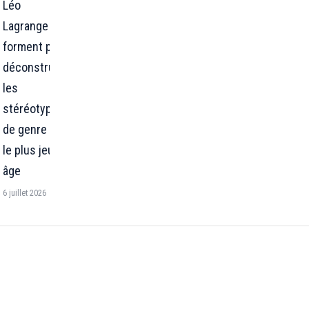
Léo
Lagrange se
forment pour
déconstruire
les
stéréotypes
de genre dès
le plus jeune
âge
6 juillet 2026