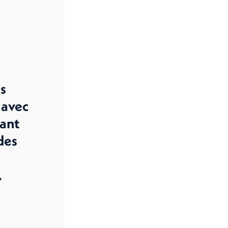
s
 avec
ant
 des
.