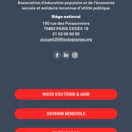
Association d'éducation populaire et de l'économie
sociale et solidaire reconnue d’utilité publique.
Siège national
150 rue des Poissonniers
75883 PARIS CEDEX 18
01 53 09 00 00
accueil.fll@leolagrange.org
Retrouvez-nous sur :
La
La
La
page
page
page
Facebook
LinkedIn
Instagram
s'ouvre
s'ouvre
s'ouvre
dans
dans
dans
NOUS SOUTENIR & AGIR
une
une
une
nouvelle
nouvelle
nouvelle
fenêtre
fenêtre
fenêtre
DEVENIR BÉNÉVOLE