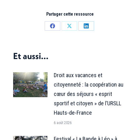
Partager cette ressource
Partager
Partager
Partager
sur
sur
sur
Facebook
X
LinkedIn
Et aussi...
Droit aux vacances et
citoyenneté : la coopération au
cœur des séjours « esprit
sportif et citoyen » de l’URSLL
Hauts-de-France
6 août 2026
Festival « La Bande à Léo » à