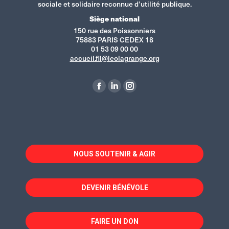
sociale et solidaire reconnue d’utilité publique.
Siège national
150 rue des Poissonniers
75883 PARIS CEDEX 18
01 53 09 00 00
accueil.fll@leolagrange.org
Retrouvez-nous sur :
La
La
La
page
page
page
Facebook
LinkedIn
Instagram
s'ouvre
s'ouvre
s'ouvre
dans
dans
dans
NOUS SOUTENIR & AGIR
une
une
une
nouvelle
nouvelle
nouvelle
fenêtre
fenêtre
fenêtre
DEVENIR BÉNÉVOLE
FAIRE UN DON